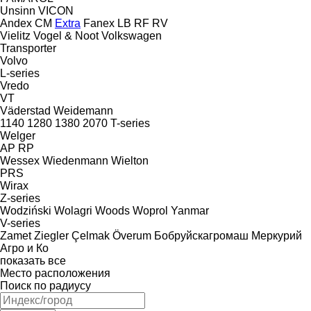
Unsinn
VICON
Andex
CM
Extra
Fanex
LB
RF
RV
Vielitz
Vogel & Noot
Volkswagen
Transporter
Volvo
L-series
Vredo
VT
Väderstad
Weidemann
1140
1280
1380
2070
T-series
Welger
AP
RP
Wessex
Wiedenmann
Wielton
PRS
Wirax
Z-series
Wodziński
Wolagri
Woods
Woprol
Yanmar
V-series
Zamet
Ziegler
Çelmak
Överum
Бобруйскагромаш
Меркурий
Агро и Ко
показать все
Место расположения
Поиск по радиусу