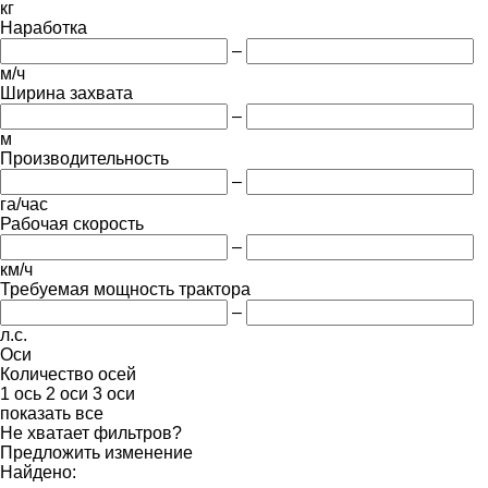
кг
Наработка
–
м/ч
Ширина захвата
–
м
Производительность
–
га/час
Рабочая скорость
–
км/ч
Требуемая мощность трактора
–
л.с.
Оси
Количество осей
1 ось
2 оси
3 оси
показать все
Не хватает фильтров?
Предложить изменение
Найдено: