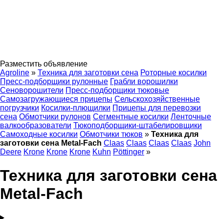
Разместить объявление
Agroline
»
Техника для заготовки сена
Роторные косилки
Пресс-подборщики рулонные
Грабли ворошилки
Сеноворошители
Пресс-подборщики тюковые
Самозагружающиеся прицепы
Сельскохозяйственные
погрузчики
Косилки-плющилки
Прицепы для перевозки
сена
Обмотчики рулонов
Сегментные косилки
Ленточные
валкообразователи
Тюкоподборщики-штабелировщики
Самоходные косилки
Обмотчики тюков
»
Техника для
заготовки сена Metal-Fach
Claas
Claas
Claas
Claas
John
Deere
Krone
Krone
Krone
Kuhn
Pöttinger
»
Техника для заготовки сена
Metal-Fach