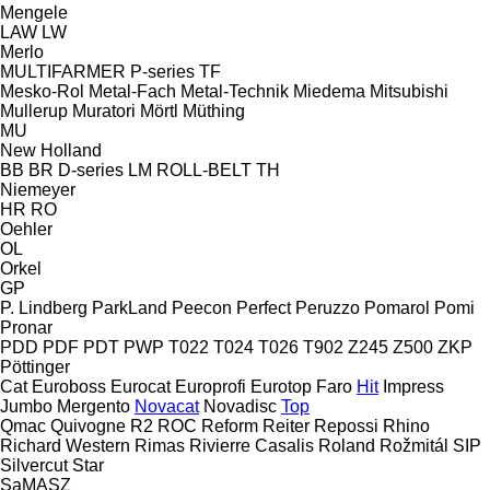
Mengele
LAW
LW
Merlo
MULTIFARMER
P-series
TF
Mesko-Rol
Metal-Fach
Metal-Technik
Miedema
Mitsubishi
Mullerup
Muratori
Mörtl
Müthing
MU
New Holland
BB
BR
D-series
LM
ROLL-BELT
TH
Niemeyer
HR
RO
Oehler
OL
Orkel
GP
P. Lindberg
ParkLand
Peecon
Perfect
Peruzzo
Pomarol
Pomi
Pronar
PDD
PDF
PDT
PWP
T022
T024
T026
T902
Z245
Z500
ZKP
Pöttinger
Cat
Euroboss
Eurocat
Europrofi
Eurotop
Faro
Hit
Impress
Jumbo
Mergento
Novacat
Novadisc
Top
Qmac
Quivogne
R2
ROC
Reform
Reiter
Repossi
Rhino
Richard Western
Rimas
Rivierre Casalis
Roland
Rožmitál
SIP
Silvercut
Star
SaMASZ