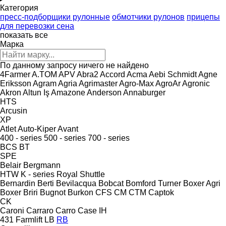
Категория
пресс-подборщики рулонные
обмотчики рулонов
прицепы
для перевозки сена
показать все
Марка
По данному запросу ничего не найдено
4Farmer
A.TOM
APV
Abra2
Accord
Acma
Aebi Schmidt
Agne
Eriksson
Agram
Agria
Agrimaster
Agro-Max
AgroAr
Agronic
Akron
Altun Iş
Amazone
Anderson
Annaburger
HTS
Arcusin
XP
Atlet
Auto-Kiper
Avant
400 - series
500 - series
700 - series
BCS
BT
SPE
Belair
Bergmann
HTW
K - series
Royal
Shuttle
Bernardin
Berti
Bevilacqua
Bobcat
Bomford Turner
Boxer Agri
Boxer
Briri
Bugnot
Burkon
CFS
CM
CTM
Captok
CK
Caroni
Carraro
Carro
Case IH
431
Farmlift
LB
RB