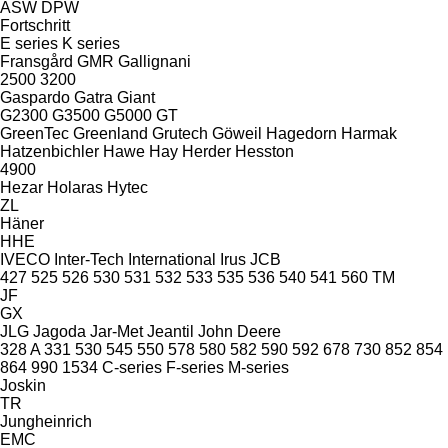
ASW
DPW
Fortschritt
E series
K series
Fransgård
GMR
Gallignani
2500
3200
Gaspardo
Gatra
Giant
G2300
G3500
G5000
GT
GreenTec
Greenland
Grutech
Göweil
Hagedorn
Harmak
Hatzenbichler
Hawe
Hay
Herder
Hesston
4900
Hezar
Holaras
Hytec
ZL
Häner
HHE
IVECO
Inter-Tech
International
Irus
JCB
427
525
526
530
531
532
533
535
536
540
541
560
TM
JF
GX
JLG
Jagoda
Jar-Met
Jeantil
John Deere
328 A
331
530
545
550
578
580
582
590
592
678
730
852
854
864
990
1534
C-series
F-series
M-series
Joskin
TR
Jungheinrich
EMC