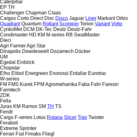
Caterpillar
EP
TH
Challenger
Chapman
Claas
Cargos
Corto
Direct Disc
Disco
Jaguar
Liner
Markant
Orbis
Quadrant
Quantum
Rollant
Scorpion
Torion
Variant
Volto
CynkoMet
DCM
DK-Tec
Deutz
Deutz-Fahr
Condimaster
HD
KM
M series
RB
SwatMaster
Dieci
Agri Farmer
Agri Star
Dinapolis
Dowdeswell
Dozamech
Dücker
UM
Egedal
Einböck
Chopstar
Elho
Elibol
Energreen
Enorossi
Erdallar
Eurotrac
W-series
FM
FMS Kurek
FPM Agromehanika
Faba
Fahr
Faresin
Farmtech
ZDK
Fella
Juras
KM
Ramos
SM
TH
TS
Fendt
Cargo
F-series
Lotus
Rotana
Slicer
Tigo
Twister
Feraboli
Extreme
Sprinter
Ferrari
Fiat
Fimaks
Fliegl