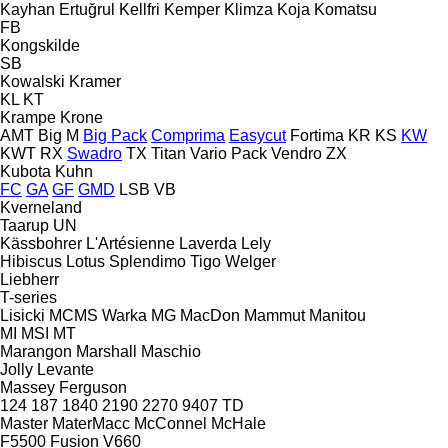
Kayhan Ertuğrul
Kellfri
Kemper
Klimza
Koja
Komatsu
FB
Kongskilde
SB
Kowalski
Kramer
KL
KT
Krampe
Krone
AMT
Big M
Big Pack
Comprima
Easycut
Fortima
KR
KS
KW
KWT
RX
Swadro
TX
Titan
Vario Pack
Vendro
ZX
Kubota
Kuhn
FC
GA
GF
GMD
LSB
VB
Kverneland
Taarup
UN
Kässbohrer
L'Artésienne
Laverda
Lely
Hibiscus
Lotus
Splendimo
Tigo
Welger
Liebherr
T-series
Lisicki
MCMS Warka
MG
MacDon
Mammut
Manitou
MI
MSI
MT
Marangon
Marshall
Maschio
Jolly
Levante
Massey Ferguson
124
187
1840
2190
2270
9407
TD
Master
MaterMacc
McConnel
McHale
F5500
Fusion
V660