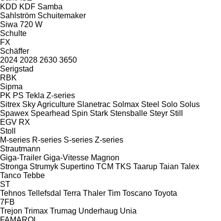
KDD
KDF
Samba
Sahlström
Schuitemaker
Siwa 720 W
Schulte
FX
Schäffer
2024
2028
2630
3650
Serigstad
RBK
Sipma
PK
PS
Tekla
Z-series
Sitrex
Sky Agriculture
Slanetrac
Solmax Steel
Solo
Solus
Spawex
Spearhead
Spin
Stark
Stensballe
Steyr
Still
EGV
RX
Stoll
M-series
R-series
S-series
Z-series
Strautmann
Giga-Trailer
Giga-Vitesse
Magnon
Stronga
Strumyk
Supertino
TCM
TKS
Taarup
Taian
Talex
Tanco
Tebbe
ST
Tehnos
Tellefsdal
Terra
Thaler
Tim
Toscano
Toyota
7FB
Trejon
Trimax
Trumag
Underhaug
Unia
FAMAROL