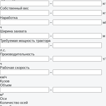
–
кг
Собственный вес
–
кг
Наработка
–
м/
ч
Ширина захвата
–
м
Требуемая мощность трактора
–
л.с.
Производительность
–
т/
ч
Рабочая скорость
–
км/ч
Кузов
Объем
–
м³
Оси
Количество осей