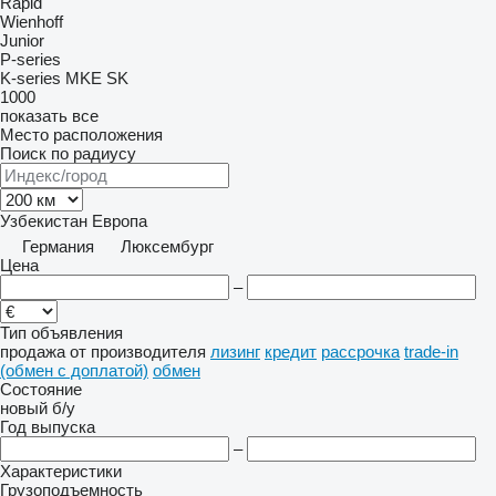
Rapid
Wienhoff
Junior
P-series
K-series
MKE
SK
1000
показать все
Место расположения
Поиск по радиусу
Узбекистан
Европа
Германия
Люксембург
Цена
–
Тип объявления
продажа
от производителя
лизинг
кредит
рассрочка
trade-in
(обмен с доплатой)
обмен
Состояние
новый
б/у
Год выпуска
–
Характеристики
Грузоподъемность