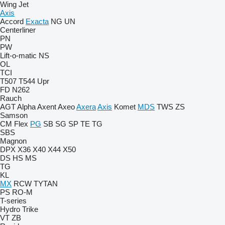
Wing Jet
Axis
Accord
Exacta
NG
UN
Centerliner
PN
PW
Lift-o-matic
NS
OL
TCI
T507
T544
Upr
FD
N262
Rauch
AGT
Alpha
Axent
Axeo
Axera
Axis
Komet
MDS
TWS
ZS
Samson
CM
Flex
PG
SB
SG
SP
TE
TG
SBS
Magnon
DPX
X36
X40
X44
X50
DS
HS
MS
TG
KL
MX
RCW
TYTAN
PS
RO-M
T-series
Hydro Trike
VT
ZB