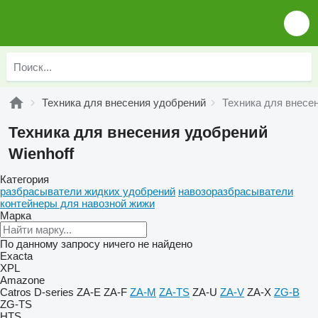
Техника для внесения удобрений
Техника для внесен
Техника для внесения удобрений
Wienhoff
Категория
разбрасыватели жидких удобрений
навозоразбрасыватели
контейнеры для навозной жижи
Марка
По данному запросу ничего не найдено
Exacta
XPL
Amazone
Catros
D-series
ZA-E
ZA-F
ZA-M
ZA-TS
ZA-U
ZA-V
ZA-X
ZG-B
ZG-TS
HTS