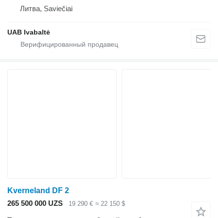
Литва, Saviečiai
UAB Ivabaltė
Kverneland DF 2
265 500 000 UZS
19 290 €
≈ 22 150 $