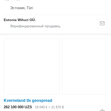
Эстония, Türi
Estonia Wihuri OÜ.
Kverneland tlx geospread
262 100 000 UZS
19 040 €
≈ 21 870 $