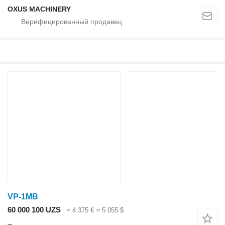
OXUS MACHINERY
VP-1МB
60 000 100 UZS
≈ 4 375 €
≈ 5 055 $