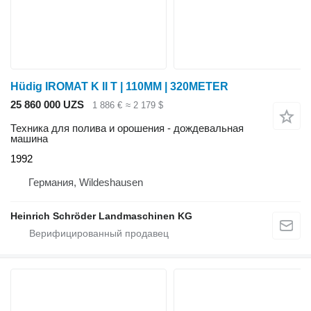
Hüdig IROMAT K II T | 110MM | 320METER
25 860 000 UZS
1 886 €
≈ 2 179 $
Техника для полива и орошения - дождевальная
машина
1992
Германия, Wildeshausen
Heinrich Schröder Landmaschinen KG