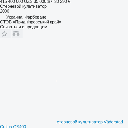
415 400 000 UZS
35 000 $
≈ 30 290 €
Стерневой культиватор
2006
Украина, Фарбоване
СТОВ «Придніпровський край»
Связаться с продавцом
стерневой культиватор Väderstad
Cultus CS400