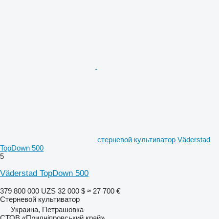
стерневой культиватор Väderstad
TopDown 500
5
Väderstad TopDown 500
379 800 000 UZS
32 000 $
≈ 27 700 €
Стерневой культиватор
Украина, Петрашовка
СТОВ «Придніпровський край»