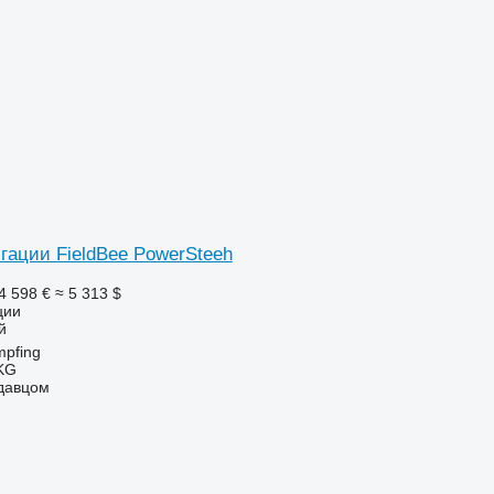
гации FieldBee PowerSteeh
4 598 €
≈ 5 313 $
ции
й
mpfing
KG
одавцом