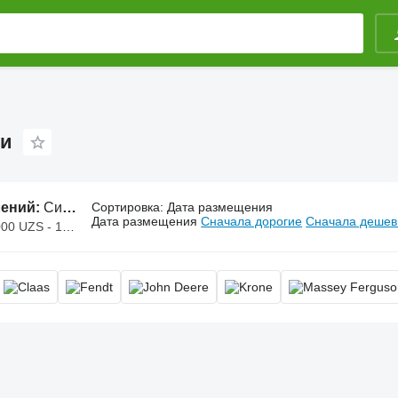
ки
лений:
Системы навигации, навигационная система, GPS-навигатор
Сортировка
:
Дата размещения
Дата размещения
Сначала дорогие
Сначала деше
S - 140 000 000 UZS