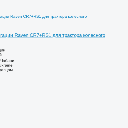
гации Raven CR7+RS1 для трактора колесного
ции
й
 Чабани
Ukraine
одавцом