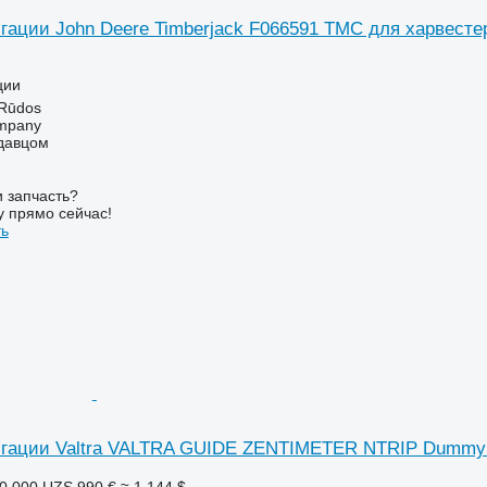
гации John Deere Timberjack F066591 TMC для харвесте
ции
 Rūdos
mpany
одавцом
 запчасть?
у прямо сейчас!
ть
гации Valtra VALTRA GUIDE ZENTIMETER NTRIP Dummy дл