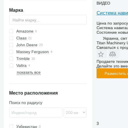
ВИДЕО
Марка
Система нави
Цена по запросу
Система навига
Amazone
Состояние
новы
Claas
Украина, смт
Titan Machinery 
John Deere
Lexion
Связаться с пр
Massey Ferguson
7000
Trimble
7500
Продаете техни
Valtra
F-series
Делайте это вме
показать все
StarFire
Q-series
Разместить
Место расположения
Поиск по радиусу
3
Узбекистан