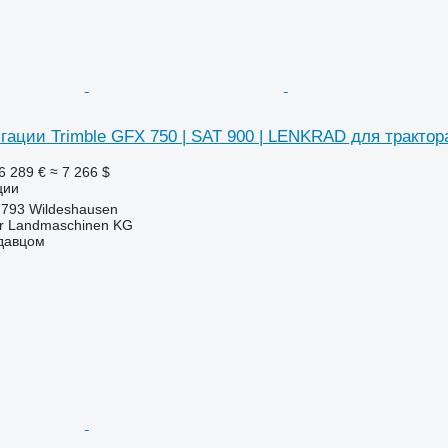
гации Trimble GFX 750 | SAT 900 | LENKRAD для трактор
6 289 €
≈ 7 266 $
ции
7793 Wildeshausen
er Landmaschinen KG
одавцом