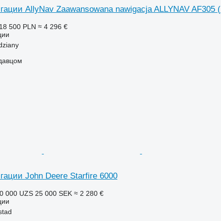
гации AllyNav Zaawansowana nawigacja ALLYNAV AF305 
18 500 PLN
≈ 4 296 €
ции
dziany
одавцом
ации John Deere Starfire 6000
0 000 UZS
25 000 SEK
≈ 2 280 €
ции
stad