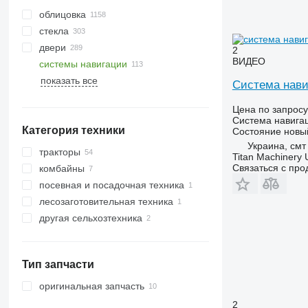
облицовка
стекла
двери
боковые стекла
2
ВИДЕО
системы навигации
лобовые стекла
компрессоры кондиционера
показать все
задние стекла
радиаторы кондиционера
Система нави
панорамные крыши
фильтры-осушители
кондиционера
Цена по запросу
Система навига
шланги кондиционера
Категория техники
Состояние
новы
кондиционеры
Украина, смт
тракторы
воздушные фильтры
Titan Machinery 
кондиционера
Связаться с пр
комбайны
тракторы колесные
посевная и посадочная техника
зерноуборочные комбайны
лесозаготовительная техника
другая сельхозтехника
харвестеры
Тип запчасти
оригинальная запчасть
2