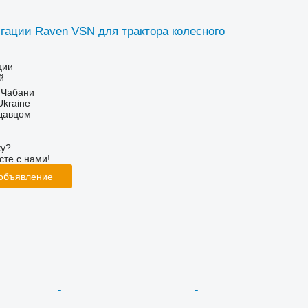
гации Raven VSN для трактора колесного
ции
й
 Чабани
Ukraine
одавцом
ку?
сте с нами!
 объявление