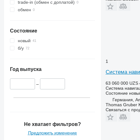
trade-in (обмен с доплатой)
обмен
Состояние
новый
б/у
1
Год выпуска
Система нави
63 060 000 UZS
–
Система навига
Состояние
новы
Германия, A
Thomas Gruber 
Связаться с пр
Не хватает фильтров?
Предложить изменение