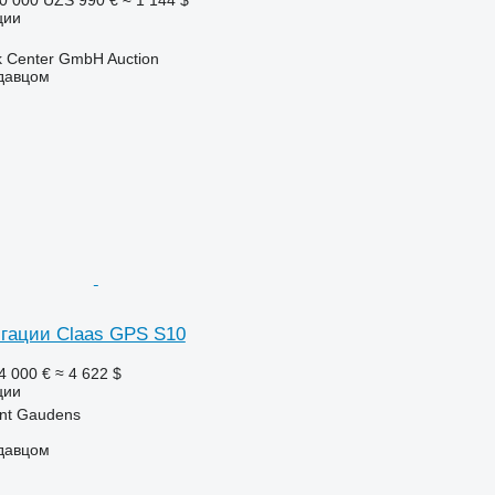
0 000 UZS
990 €
≈ 1 144 $
ции
 Center GmbH Auction
одавцом
гации Claas GPS S10
4 000 €
≈ 4 622 $
ции
nt Gaudens
одавцом