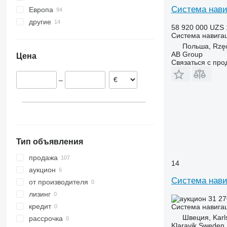
Система нави
Европа
другие
Германия
58 920 000 UZS
Польша
Украина
Система навига
Нидерланды
Польша, Rzę
AB Group
Цена
Литва
Связаться с пр
Венгрия
–
Дания
Австрия
Эстония
показать все
Тип объявления
продажа
14
аукцион
Система навиг
от производителя
лизинг
31 27
кредит
Система навига
Швеция, Karl
рассрочка
Klaravik Sweden