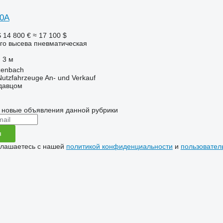
50A
S
14 800 €
≈ 17 100 $
го высева пневматическая
3 м
zenbach
 Nutzfahrzeuge An- und Verkauf
одавцом
 новые объявления данной рубрики
я
глашаетесь с нашей
политикой конфиденциальности
и
пользовател