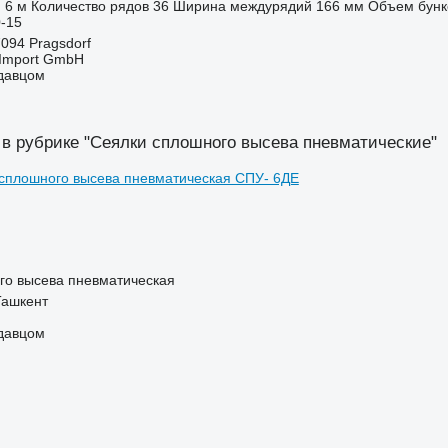
6 м
Количество рядов
36
Ширина междурядий
166 мм
Объем бунк
-15
094 Pragsdorf
t-Import GmbH
одавцом
 в рубрике "Сеялки сплошного высева пневматические"
го высева пневматическая
Ташкент
одавцом