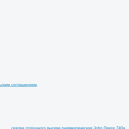
ьским соглашением
.
сеялка сплошного высева пневматическая John Deere 740a