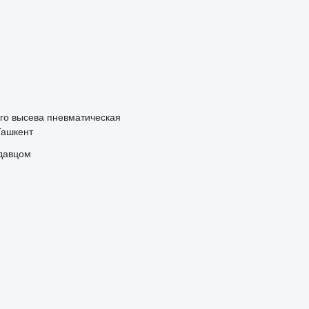
го высева пневматическая
Ташкент
одавцом