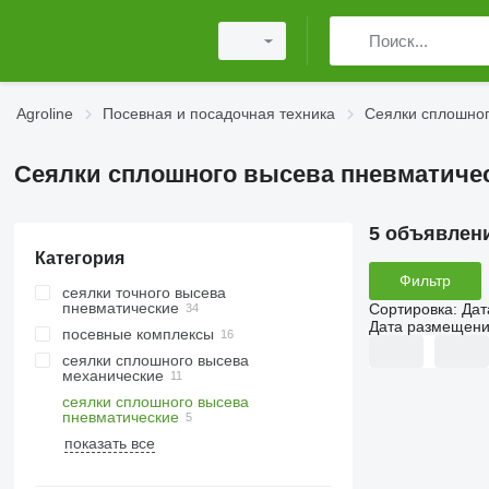
Agroline
Посевная и посадочная техника
Сеялки сплошног
Сеялки сплошного высева пневматичес
5 объявлен
Категория
Фильтр
сеялки точного высева
пневматические
Сортировка
:
Дат
Дата размещен
посевные комплексы
сеялки сплошного высева
механические
сеялки сплошного высева
пневматические
показать все