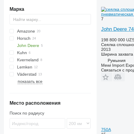
Марка
пневматическая
7
John Deere 7
Amazone
DA
Horsch
AD
Double
Green Plains
8
Olimpia
NTA
198 800 000 UZ
Сеялка сплошно
John Deere
Cataya
Fargo
Multisem
YP
Avatar
2013
Kuhn
Centaya
Express
6M
Ширина захвата
Kverneland
Cirrus
Focus
740A
Sitera
Румыния
Mewi Import Expor
Lemken
Citan
Maestro
750
Venta
Accord
Связаться с пр
Väderstad
D-series
Maistro
Optima
Azurit
555
NG
Aerosem
Xeos
ZB
показать все
KE
Pronto
Solitair
Rapid
СПМ
KG
Serto
Zirkon
KW
Sprinter
Место расположения
Primera DMC
Поиск по радиусу
750A