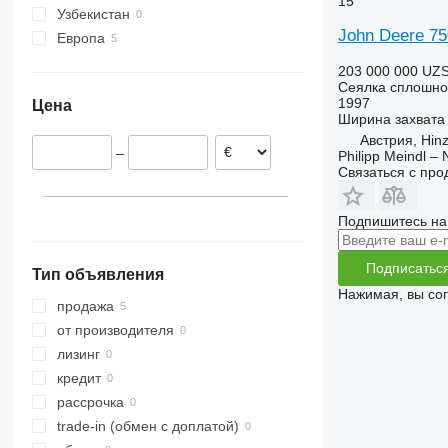
15
Узбекистан
John Deere 7
Европа
Германия
203 000 000 UZ
Румыния
Сеялка сплошно
1997
Цена
Австрия
Ширина захвата
Австрия, Hin
–
Philipp Meindl –
Связаться с пр
Подпишитесь на
Подписатьс
Тип объявления
Нажимая, вы со
продажа
от производителя
лизинг
кредит
рассрочка
trade-in (обмен с доплатой)