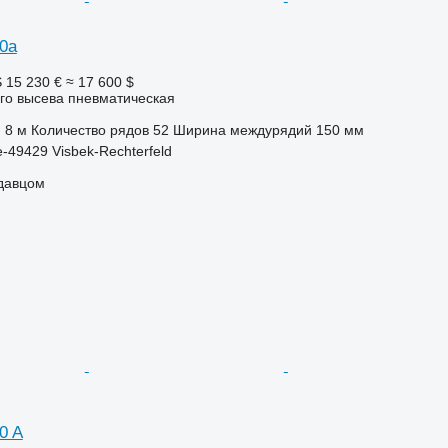
0a
S
15 230 €
≈ 17 600 $
го высева пневматическая
8 м
Количество рядов
52
Ширина междурядий
150 мм
-49429 Visbek-Rechterfeld
одавцом
0 A