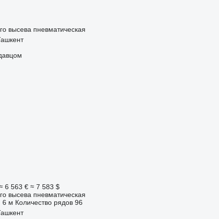
го высева пневматическая
Ташкент
одавцом
≈ 6 563 €
≈ 7 583 $
го высева пневматическая
6 м
Количество рядов
96
Ташкент