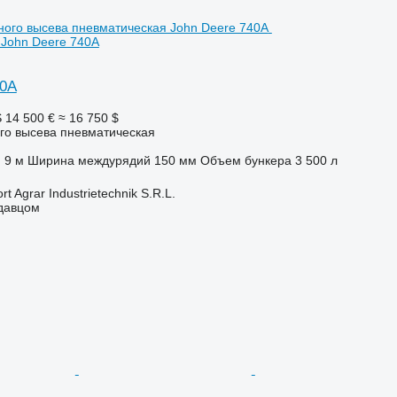
 John Deere 740A
40A
S
14 500 €
≈ 16 750 $
го высева пневматическая
9 м
Ширина междурядий
150 мм
Объем бункера
3 500 л
t Agrar Industrietechnik S.R.L.
одавцом