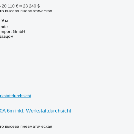
S
20 110 €
≈ 23 240 $
го высева пневматическая
9 м
unde
t-Import GmbH
одавцом
rkstattdurchsicht
0A 6m inkl. Werkstattdurchsicht
го высева пневматическая