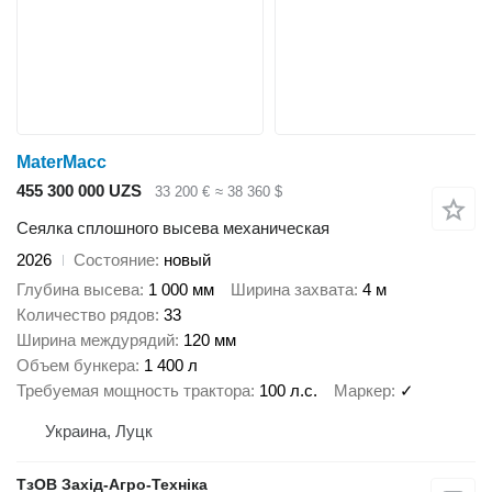
MaterMacc
455 300 000 UZS
33 200 €
≈ 38 360 $
Сеялка сплошного высева механическая
2026
Состояние
новый
Глубина высева
1 000 мм
Ширина захвата
4 м
Количество рядов
33
Ширина междурядий
120 мм
Объем бункера
1 400 л
Требуемая мощность трактора
100 л.с.
Маркер
✓
Украина, Луцк
ТзОВ Захід-Агро-Техніка