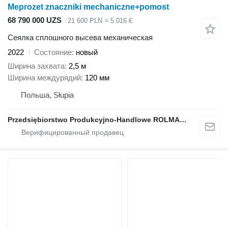
Meprozet znaczniki mechaniczne+pomost
68 790 000 UZS
21 600 PLN
≈ 5 016 €
Сеялка сплошного высева механическая
2022
Состояние
новый
Ширина захвата
2,5 м
Ширина междурядий
120 мм
Польша, Słupia
Przedsiębiorstwo Produkcyjno-Handlowe ROLMAPOL Marcin Dziekan