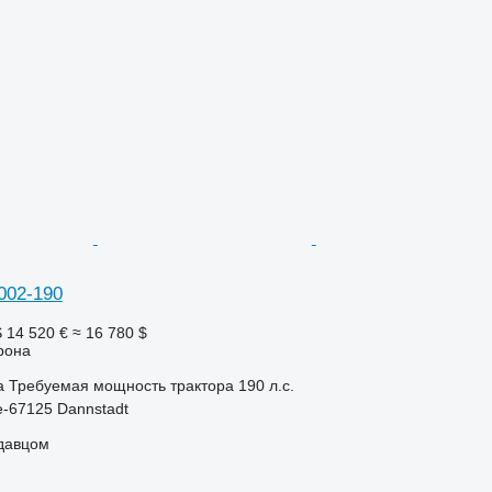
002-190
S
14 520 €
≈ 16 780 $
рона
а
Требуемая мощность трактора
190 л.с.
-67125 Dannstadt
одавцом