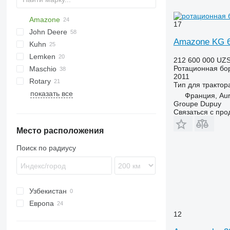
Amazone
Multivator
8
17
John Deere
KE
U-series
ROTANET
Rotarystar
GF
Transformer
Amazone KG 6
Kuhn
KG
Z-series
M-series
3000
KE 3000 Special
Lemken
HR
NG
KE 3002-190
212 600 000 UZ
Ротационная бо
Maschio
HRB
Qualidisc
Zirkon
2011
Rotary
DC
KR
Fox
Corvus
Тип
для трактор
показать все
DM
Lion
PKE
FPM RD 300
Франция, Aur
Groupe Dupuy
Rotocare
Связаться с пр
Место расположения
Поиск по радиусу
Узбекистан
Европа
12
Германия
Австрия