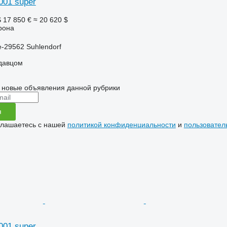
001 super
S
17 850 €
≈ 20 620 $
рона
-29562 Suhlendorf
одавцом
 новые объявления данной рубрики
я
глашаетесь с нашей
политикой конфиденциальности
и
пользовател
001 super