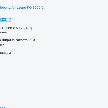
000-2
S
15 500 €
≈ 17 910 $
рона
а
Ширина захвата
6 м
ice
одавцом