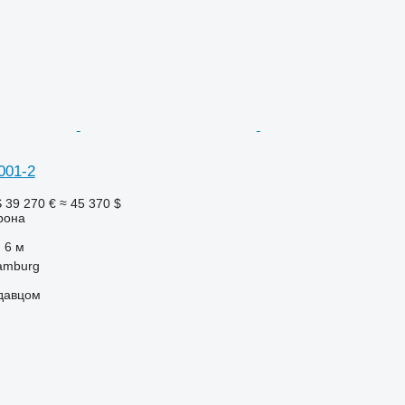
001-2
S
39 270 €
≈ 45 370 $
рона
6 м
amburg
одавцом