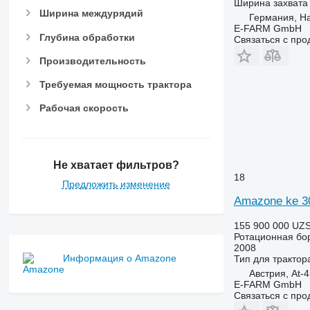
Ширина захвата
Ширина междурядий
Германия, H
E-FARM GmbH
Глубина обработки
Связаться с пр
Производительность
Требуемая мощность трактора
Рабочая скорость
Не хватает фильтров?
18
Предложить изменение
Amazone ke 3
155 900 000 UZ
Ротационная бо
2008
Информация о Amazone
Тип
для трактор
Австрия, At-4
E-FARM GmbH
Связаться с пр