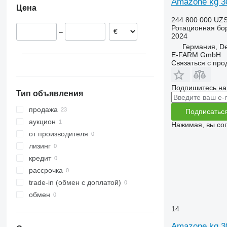
Amazone kg 3
Цена
Франция
244 800 000 UZ
Норвегия
Ротационная бо
–
2024
Германия, De
E-FARM GmbH
Связаться с пр
Подпишитесь на
Тип объявления
продажа
Подписатьс
аукцион
Нажимая, вы со
от производителя
лизинг
кредит
рассрочка
trade-in (обмен с доплатой)
обмен
14
Amazone kg 3