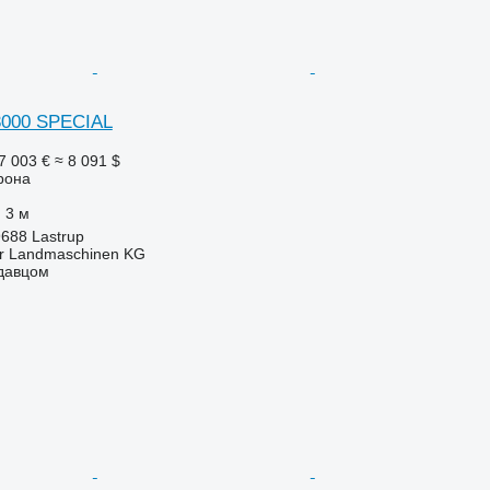
3000 SPECIAL
7 003 €
≈ 8 091 $
рона
3 м
688 Lastrup
er Landmaschinen KG
одавцом