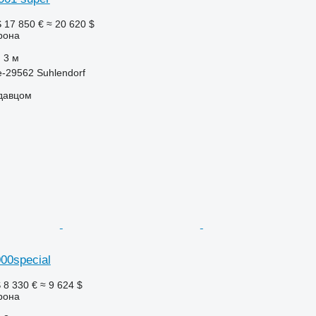
S
17 850 €
≈ 20 620 $
рона
3 м
-29562 Suhlendorf
одавцом
00special
S
8 330 €
≈ 9 624 $
рона