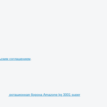
ьским соглашением
.
ротационная борона Amazone kg 3001 super