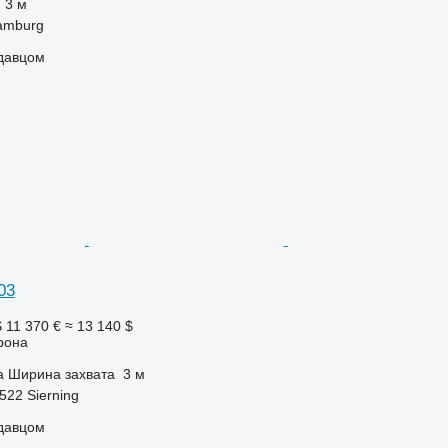
3 м
amburg
одавцом
03
S
11 370 €
≈ 13 140 $
рона
а
Ширина захвата
3 м
522 Sierning
одавцом