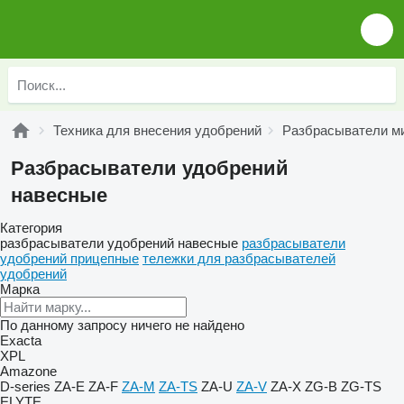
Техника для внесения удобрений
Разбрасыватели м
Разбрасыватели удобрений
навесные
Категория
разбрасыватели удобрений навесные
разбрасыватели
удобрений прицепные
тележки для разбрасывателей
удобрений
Марка
По данному запросу ничего не найдено
Exacta
XPL
Amazone
D-series
ZA-E
ZA-F
ZA-M
ZA-TS
ZA-U
ZA-V
ZA-X
ZG-B
ZG-TS
ELYTE