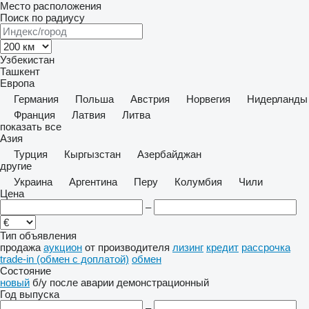
Место расположения
Поиск по радиусу
Узбекистан
Ташкент
Европа
Германия
Польша
Австрия
Норвегия
Нидерланды
Франция
Латвия
Литва
показать все
Азия
Турция
Кыргызстан
Азербайджан
другие
Украина
Аргентина
Перу
Колумбия
Чили
Цена
–
Тип объявления
продажа
аукцион
от производителя
лизинг
кредит
рассрочка
trade-in (обмен с доплатой)
обмен
Состояние
новый
б/у
после аварии
демонстрационный
Год выпуска
–