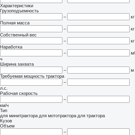
Характеристики
Грузоподъемность
–
кг
Полная масса
–
кг
Собственный вес
–
кг
Наработка
–
м/
ч
Ширина захвата
–
м
Требуемая мощность трактора
–
л.с.
Рабочая скорость
–
км/ч
Тип
для минитрактора
для мототрактора
для трактора
Кузов
Объем
–