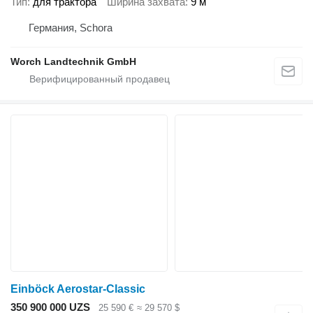
Тип
для трактора
Ширина захвата
9 м
Германия, Schora
Worch Landtechnik GmbH
Einböck Aerostar-Classic
350 900 000 UZS
25 590 €
≈ 29 570 $