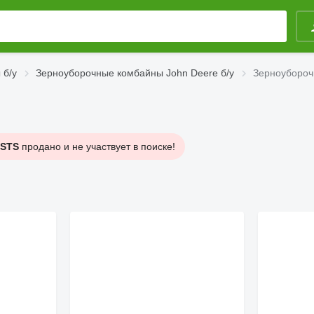
 б/у
Зерноуборочные комбайны John Deere б/у
Зерноубороч
 STS
продано и не участвует в поиске!