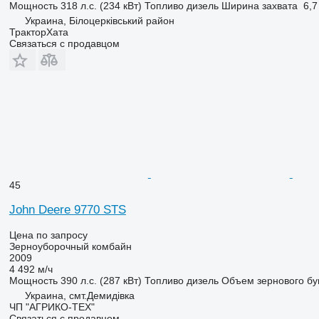
Мощность
318 л.с. (234 кВт)
Топливо
дизель
Ширина захвата
6,7
Украина, Білоцерківський район
ТракторХата
Связаться с продавцом
45
John Deere 9770 STS
Цена по запросу
Зерноуборочный комбайн
2009
4 492 м/ч
Мощность
390 л.с. (287 кВт)
Топливо
дизель
Объем зернового бу
Украина, смт.Демидівка
ЧП "АГРИКО-ТЕХ"
Связаться с продавцом