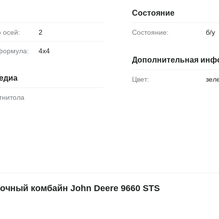
Состояние
о осей:
2
Состояние:
б/у
 формула:
4x4
Дополнительная инф
едиа
Цвет:
зел
агнитола
чный комбайн John Deere 9660 STS