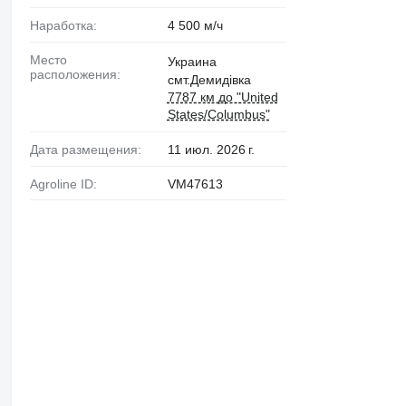
Наработка:
4 500 м/ч
Место
Украина
расположения:
смт.Демидівка
7787 км до "United
States/Columbus"
Дата размещения:
11 июл. 2026 г.
Agroline ID:
VM47613