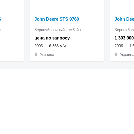
S
John Deere STS 9760
John Dee
н
Зерноуборочный комбайн
Зерноубор
цена по запросу
1 303 00
2006
6 363 м/ч
2006
1 
Украина
Украина