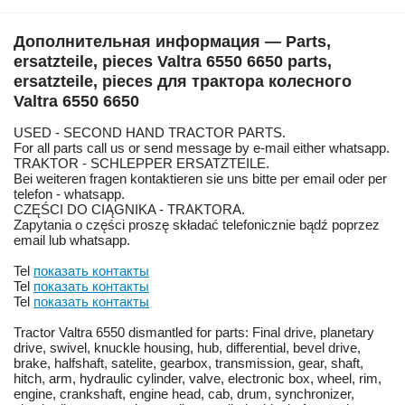
Дополнительная информация — Parts,
ersatzteile, pieces Valtra 6550 6650 parts,
ersatzteile, pieces для трактора колесного
Valtra 6550 6650
USED - SECOND HAND TRACTOR PARTS.
For all parts call us or send message by e-mail either whatsapp.
TRAKTOR - SCHLEPPER ERSATZTEILE.
Bei weiteren fragen kontaktieren sie uns bitte per email oder per
telefon - whatsapp.
CZĘŚCI DO CIĄGNIKA - TRAKTORA.
Zapytania o części proszę składać telefonicznie bądź poprzez
email lub whatsapp.
Tel
показать контакты
Tel
показать контакты
Tel
показать контакты
Tractor Valtra 6550 dismantled for parts: Final drive, planetary
drive, swivel, knuckle housing, hub, differential, bevel drive,
brake, halfshaft, satelite, gearbox, transmission, gear, shaft,
hitch, arm, hydraulic cylinder, valve, electronic box, wheel, rim,
engine, crankshaft, engine head, cab, drum, synchronizer,