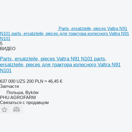
Parts, ersatzteile, pieces Valtra N91
N101 parts, ersatzteile, pieces для трактора колесного Valtra N91
N101
5
ВИДЕО
Parts, ersatzteile, pieces Valtra N91 N101 parts,
ersatzteile, pieces для трактора колесного Valtra N91
N101
637 000 UZS
200 PLN
≈ 46,45 €
Запчасти
Польша, Byków
PHU AGROFARM
Связаться с продавцом