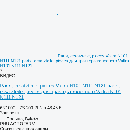
Parts, ersatzteile, pieces Valtra N101
N111 N121 parts, ersatzteile, pieces для трактора колесного Valtra
N101 N111 N121
7
ВИДЕО
Parts, ersatzteile, pieces Valtra N101 N111 N121 parts,
ersatzteile, pieces для трактора колесного Valtra N101
N111 N121
637 000 UZS
200 PLN
≈ 46,45 €
Запчасти
Польша, Byków
PHU AGROFARM
Связаться с продавцом