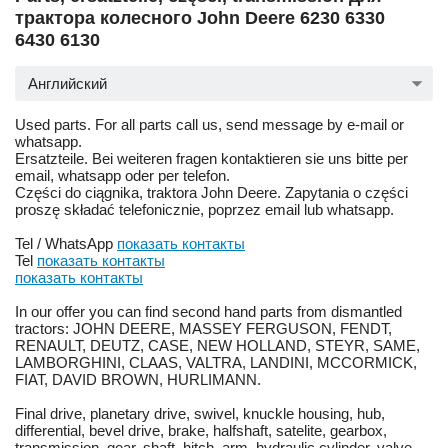
трактора колесного John Deere 6230 6330
6430 6130
Английский
Used parts. For all parts call us, send message by e-mail or
whatsapp.
Ersatzteile. Bei weiteren fragen kontaktieren sie uns bitte per
email, whatsapp oder per telefon.
Części do ciągnika, traktora John Deere. Zapytania o części
proszę składać telefonicznie, poprzez email lub whatsapp.
Tel / WhatsApp
показать контакты
Tel
показать контакты
показать контакты
In our offer you can find second hand parts from dismantled
tractors: JOHN DEERE, MASSEY FERGUSON, FENDT,
RENAULT, DEUTZ, CASE, NEW HOLLAND, STEYR, SAME,
LAMBORGHINI, CLAAS, VALTRA, LANDINI, MCCORMICK,
FIAT, DAVID BROWN, HURLIMANN.
Final drive, planetary drive, swivel, knuckle housing, hub,
differential, bevel drive, brake, halfshaft, satelite, gearbox,
transmission, gear, shaft, hitch, arm, hydraulic cylinder, valve,