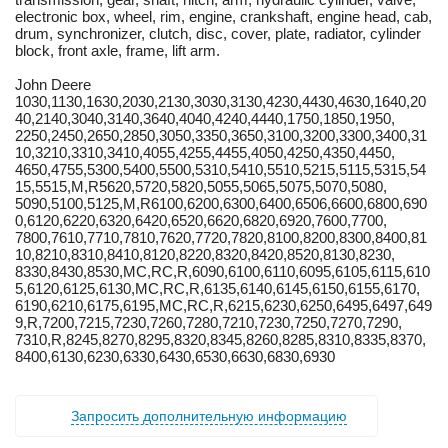
electronic box, wheel, rim, engine, crankshaft, engine head, cab,
drum, synchronizer, clutch, disc, cover, plate, radiator, cylinder
block, front axle, frame, lift arm.
John Deere
1030,1130,1630,2030,2130,3030,3130,4230,4430,4630,1640,20
40,2140,3040,3140,3640,4040,4240,4440,1750,1850,1950,
2250,2450,2650,2850,3050,3350,3650,3100,3200,3300,3400,31
10,3210,3310,3410,4055,4255,4455,4050,4250,4350,4450,
4650,4755,5300,5400,5500,5310,5410,5510,5215,5115,5315,54
15,5515,M,R5620,5720,5820,5055,5065,5075,5070,5080,
5090,5100,5125,M,R6100,6200,6300,6400,6506,6600,6800,690
0,6120,6220,6320,6420,6520,6620,6820,6920,7600,7700,
7800,7610,7710,7810,7620,7720,7820,8100,8200,8300,8400,81
10,8210,8310,8410,8120,8220,8320,8420,8520,8130,8230,
8330,8430,8530,MC,RC,R,6090,6100,6110,6095,6105,6115,610
5,6120,6125,6130,MC,RC,R,6135,6140,6145,6150,6155,6170,
6190,6210,6175,6195,MC,RC,R,6215,6230,6250,6495,6497,649
9,R,7200,7215,7230,7260,7280,7210,7230,7250,7270,7290,
7310,R,8245,8270,8295,8320,8345,8260,8285,8310,8335,8370,
8400,6130,6230,6330,6430,6530,6630,6830,6930
Запросить дополнительную информацию