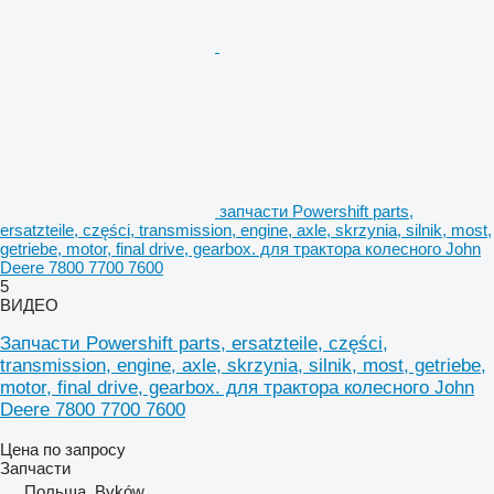
запчасти Powershift parts,
ersatzteile, części, transmission, engine, axle, skrzynia, silnik, most,
getriebe, motor, final drive, gearbox. для трактора колесного John
Deere 7800 7700 7600
5
ВИДЕО
Запчасти Powershift parts, ersatzteile, części,
transmission, engine, axle, skrzynia, silnik, most, getriebe,
motor, final drive, gearbox. для трактора колесного John
Deere 7800 7700 7600
Цена по запросу
Запчасти
Польша, Byków