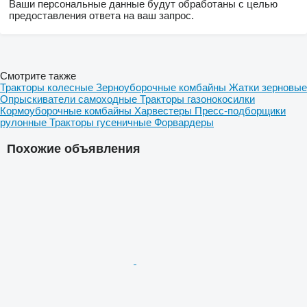
Ваши персональные данные будут обработаны с целью
предоставления ответа на ваш запрос.
Смотрите также
Тракторы колесные
Зерноуборочные комбайны
Жатки зерновые
Опрыскиватели самоходные
Тракторы газонокосилки
Кормоуборочные комбайны
Харвестеры
Пресс-подборщики
рулонные
Тракторы гусеничные
Форвардеры
Похожие объявления