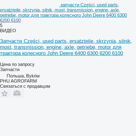
запчасти Części, used parts,
ersatzteile, skrzynia, silnik, most, transmission, engine, axle,
getriebe, motor для трактора колесного John Deere 6400 6300
6200 6100
5
ВИДЕО
Запчасти Części, used parts, ersatzteile, skrzynia, silnik,
most, transmission, engine, axle, getriebe, motor для
трактора колесного John Deere 6400 6300 6200 6100
Цена по запросу
Запчасти
Польша, Byków
PHU AGROFARM
Связаться с продавцом