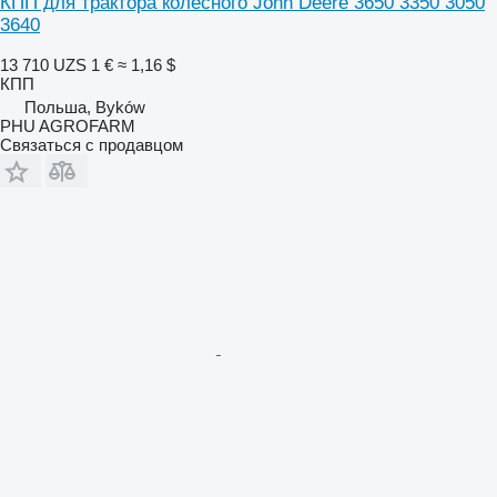
КПП для трактора колесного John Deere 3650 3350 3050
3640
13 710 UZS
1 €
≈ 1,16 $
КПП
Польша, Byków
PHU AGROFARM
Связаться с продавцом