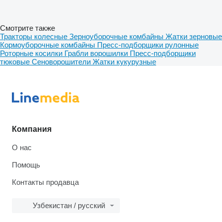
Смотрите также
Тракторы колесные
Зерноуборочные комбайны
Жатки зерновые
Кормоуборочные комбайны
Пресс-подборщики рулонные
Роторные косилки
Грабли ворошилки
Пресс-подборщики
тюковые
Сеноворошители
Жатки кукурузные
Компания
О нас
Помощь
Контакты продавца
Узбекистан / русский