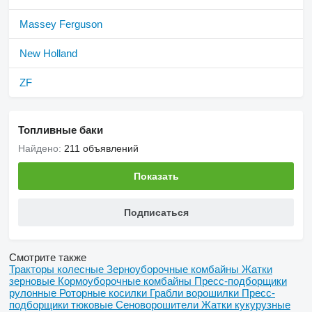
Massey Ferguson
New Holland
ZF
Топливные баки
Найдено:
211 объявлений
Показать
Подписаться
Смотрите также
Тракторы колесные
Зерноуборочные комбайны
Жатки
зерновые
Кормоуборочные комбайны
Пресс-подборщики
рулонные
Роторные косилки
Грабли ворошилки
Пресс-
подборщики тюковые
Сеноворошители
Жатки кукурузные