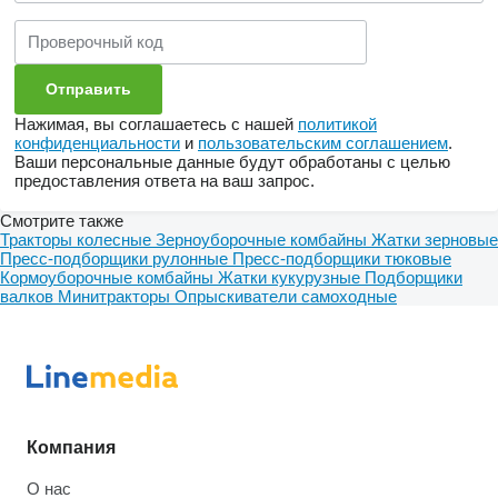
Нажимая, вы соглашаетесь с нашей
политикой
конфиденциальности
и
пользовательским соглашением
.
Ваши персональные данные будут обработаны с целью
предоставления ответа на ваш запрос.
Смотрите также
Тракторы колесные
Зерноуборочные комбайны
Жатки зерновые
Пресс-подборщики рулонные
Пресс-подборщики тюковые
Кормоуборочные комбайны
Жатки кукурузные
Подборщики
валков
Минитракторы
Опрыскиватели самоходные
Компания
О нас