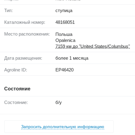
Тип:
ступица
Каталожный номер:
48168051
Место расположения:
Польша
Opalenica
7159 км до "United States/Columbus"
Дата размещения:
более 1 месяца
Agroline ID:
EP46420
Состояние
Состояние:
б/у
Запросить дополнительную информацию