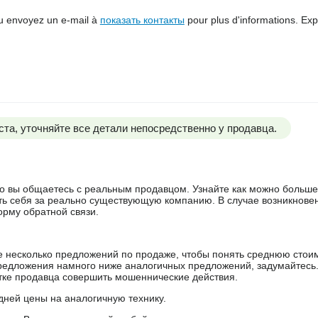
 envoyez un e-mail à
показать контакты
pour plus d'informations. Exp
та, уточняйте все детали непосредственно у продавца.
 что вы общаетесь с реальным продавцом. Узнайте как можно боль
ять себя за реально существующую компанию. В случае возникнове
орму обратной связи.
е несколько предложений по продаже, чтобы понять среднюю стои
редложения намного ниже аналогичных предложений, задумайтесь
ытке продавца совершить мошеннические действия.
дней цены на аналогичную технику.