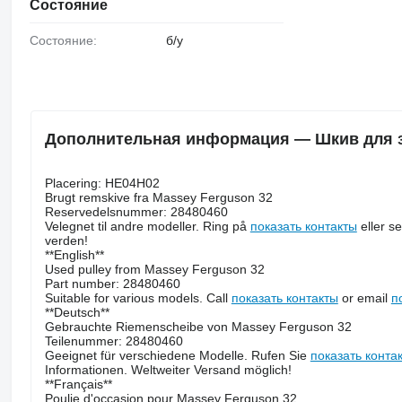
Состояние
Состояние:
б/у
Дополнительная информация — Шкив для з
Placering: HE04H02
Brugt remskive fra Massey Ferguson 32
Reservedelsnummer: 28480460
Velegnet til andre modeller. Ring på
показать контакты
eller se
verden!
**English**
Used pulley from Massey Ferguson 32
Part number: 28480460
Suitable for various models. Call
показать контакты
or email
п
**Deutsch**
Gebrauchte Riemenscheibe von Massey Ferguson 32
Teilenummer: 28480460
Geeignet für verschiedene Modelle. Rufen Sie
показать конта
Informationen. Weltweiter Versand möglich!
**Français**
Poulie d'occasion pour Massey Ferguson 32