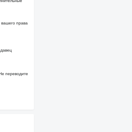
олнительные
 вашего права
одавец
 Не переводите