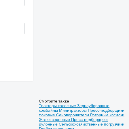
Смотрите также
Тракторы колесные
Зерноуборочные
комбайны
Минитракторы
Пресс-подборщики
тюковые
Сеноворошители
Роторные косилки
Жатки зерновые
Пресс-подборщики
рулонные
Сельскохозяйственные погрузчики
Грабли ворошилки