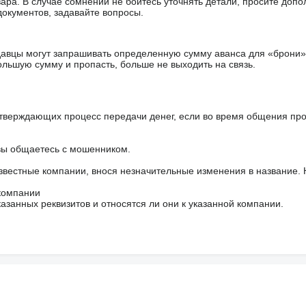
ара. В случае сомнений не бойтесь уточнять детали, просите доп
документов, задавайте вопросы.
авцы могут запрашивать определенную сумму аванса для «брони»
ольшую сумму и пропасть, больше не выходить на связь.
тверждающих процесс передачи денег, если во время общения пр
 вы общаетесь с мошенником.
звестные компании, внося незначительные изменения в название.
 компании
азанных реквизитов и относятся ли они к указанной компании.