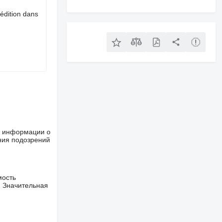
édition dans
ше информации о
ния подозрений
мость
. Значительная