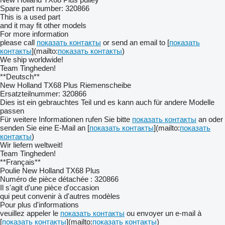
Spare part number: 320866
This is a used part
and it may fit other models
For more information
please call
показать контакты
or send an email to [
показать
контакты
](mailto:
показать контакты
)
We ship worldwide!
Team Tingheden!
**Deutsch**
New Holland TX68 Plus Riemenscheibe
Ersatzteilnummer: 320866
Dies ist ein gebrauchtes Teil und es kann auch für andere Modelle
passen
Für weitere Informationen rufen Sie bitte
показать контакты
an oder
senden Sie eine E-Mail an [
показать контакты
](mailto:
показать
контакты
)
Wir liefern weltweit!
Team Tingheden!
**Français**
Poulie New Holland TX68 Plus
Numéro de pièce détachée : 320866
Il s'agit d'une pièce d'occasion
qui peut convenir à d'autres modèles
Pour plus d'informations
veuillez appeler le
показать контакты
ou envoyer un e-mail à
[
показать контакты
](mailto:
показать контакты
)