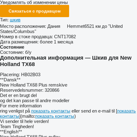
Уведомлять об изменении цены
Связаться с продавцом
Тип:
шкив
Место расположения:
Дания
Hemmet
6521 км до "United
States/Columbus"
Номер в стоке продавца:
CNT17082
Дата размещения:
более 1 месяца
Состояние
Состояние:
б/у
Дополнительная информация — Шкив для New
Holland TX68
Placering: HB02B03
**Dansk**
New Holland TX68 Plus remskive
Reservedelsnummer: 320866
Det er en brugt del
og det kan passe til andre modeller
For mere information
ring venligst på
показать контакты
eller send en e-mail til [
показать
контакты
](mailto:
показать контакты
)
Vi sender til hele verden!
Team Tingheden!
**English**
New Holland TX68 Plus pulley