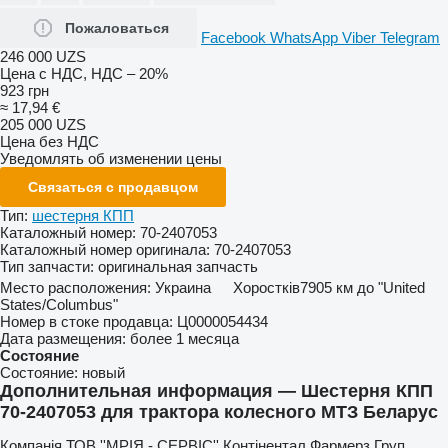
Пожаловаться
Facebook
WhatsApp
Viber
Telegram
246 000 UZS
Цена с НДС, НДС – 20%
923 грн
≈ 17,94 €
205 000 UZS
Цена без НДС
Уведомлять об изменении цены
Связаться с продавцом
Тип:
шестерня КПП
Каталожный номер:
70-2407053
Каталожный номер оригинала:
70-2407053
Тип запчасти:
оригинальная запчасть
Место расположения:
Украина
Хоростків
7905 км до "United
States/Columbus"
Номер в стоке продавца:
Ц0000054434
Дата размещения:
более 1 месяца
Состояние
Состояние:
новый
Дополнительная информация — Шестерня КПП
70-2407053 для трактора колесного МТЗ Беларус
Компанія ТОВ ''МРІЯ - СЕРВІС'' Контінентал Фармерз Груп.