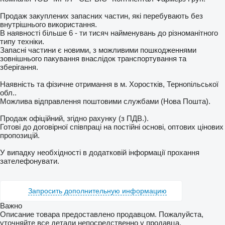
Продаж закуплених запасних частин, які перебувають без
внутрішнього використання.
В наявності більше 6 - ти тисяч найменувань до різноманітного
типу техніки.
Запасні частини є новими, з можливими пошкодженнями
зовнішнього пакування внаслідок транспортування та
зберігання.
Наявність та фізичне отримання в м. Хоростків, Тернопільської
обл..
Можлива відправлення поштовими службами (Нова Пошта).
Продаж офіційний, згідно рахунку (з ПДВ.).
Готові до договірної співпраці на постійні основі, оптових цінових
пропозицій.
У випадку необхідності в додатковій інформації прохання
зателефонувати.
Запросить дополнительную информацию
Важно
Описание товара предоставлено продавцом. Пожалуйста,
уточняйте все детали непосредственно у продавца.