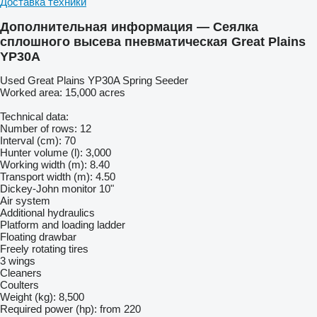
Доставка техники
Дополнительная информация — Сеялка
сплошного высева пневматическая Great Plains
YP30A
Used Great Plains YP30A Spring Seeder
Worked area: 15,000 acres
Technical data:
Number of rows: 12
Interval (cm): 70
Hunter volume (l): 3,000
Working width (m): 8.40
Transport width (m): 4.50
Dickey-John monitor 10"
Air system
Additional hydraulics
Platform and loading ladder
Floating drawbar
Freely rotating tires
3 wings
Cleaners
Coulters
Weight (kg): 8,500
Required power (hp): from 220