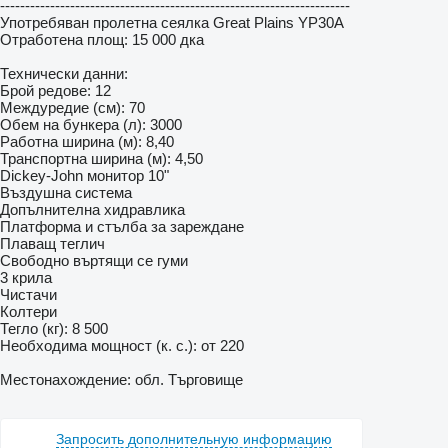
----------------------------------------------------------------------
Употребяван пролетна сеялка Great Plains YP30A
Отработена площ: 15 000 дка
Технически данни:
Брой редове: 12
Междуредие (см): 70
Обем на бункера (л): 3000
Работна ширина (м): 8,40
Транспортна ширина (м): 4,50
Dickey-John монитор 10"
Въздушна система
Допълнителна хидравлика
Платформа и стълба за зареждане
Плаващ теглич
Свободно въртящи се гуми
3 крила
Чистачи
Колтери
Тегло (кг): 8 500
Необходима мощност (к. с.): от 220
Местонахождение: обл. Търговище
Запросить дополнительную информацию