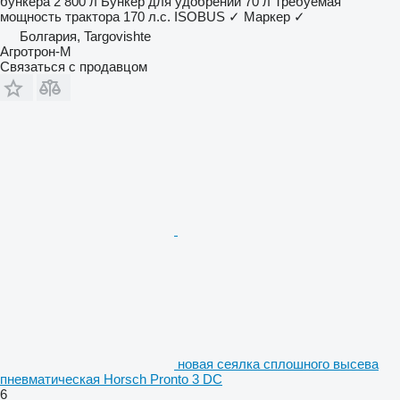
бункера
2 800 л
Бункер для удобрений
70 л
Требуемая
мощность трактора
170 л.с.
ISOBUS
✓
Маркер
✓
Болгария, Targovishte
Агротрон-М
Связаться с продавцом
новая сеялка сплошного высева
пневматическая Horsch Pronto 3 DC
6