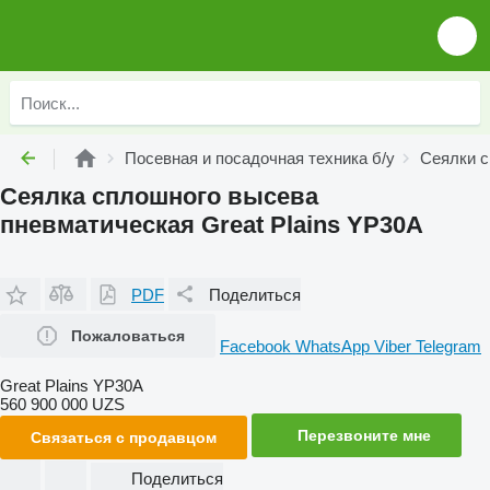
Посевная и посадочная техника б/у
Сеялки с
Сеялка сплошного высева
пневматическая Great Plains YP30A
PDF
Поделиться
Пожаловаться
Facebook
WhatsApp
Viber
Telegram
Great Plains YP30A
560 900 000 UZS
Перезвоните мне
Связаться с продавцом
Поделиться