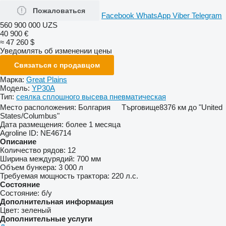
Пожаловаться
Facebook
WhatsApp
Viber
Telegram
560 900 000 UZS
40 900 €
≈ 47 260 $
Уведомлять об изменении цены
Связаться с продавцом
Марка:
Great Plains
Модель:
YP30A
Тип:
сеялка сплошного высева пневматическая
Место расположения:
Болгария
Търговище
8376 км до "United
States/Columbus"
Дата размещения:
более 1 месяца
Agroline ID:
NE46714
Описание
Количество рядов:
12
Ширина междурядий:
700 мм
Объем бункера:
3 000 л
Требуемая мощность трактора:
220 л.с.
Состояние
Состояние:
б/у
Дополнительная информация
Цвет:
зеленый
Дополнительные услуги