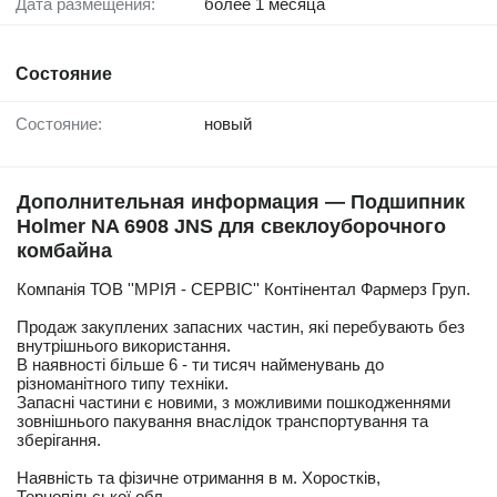
Дата размещения:
более 1 месяца
Состояние
Состояние:
новый
Дополнительная информация — Подшипник
Holmer NA 6908 JNS для свеклоуборочного
комбайна
Компанія ТОВ ''МРІЯ - СЕРВІС'' Контінентал Фармерз Груп.
Продаж закуплених запасних частин, які перебувають без
внутрішнього використання.
В наявності більше 6 - ти тисяч найменувань до
різноманітного типу техніки.
Запасні частини є новими, з можливими пошкодженнями
зовнішнього пакування внаслідок транспортування та
зберігання.
Наявність та фізичне отримання в м. Хоростків,
Тернопільської обл..