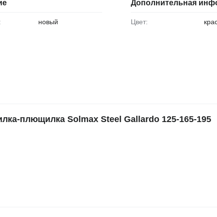
ие
Дополнительная инф
:
новый
Цвет:
кра
а-плющилка Solmax Steel Gallardo 125-165-195