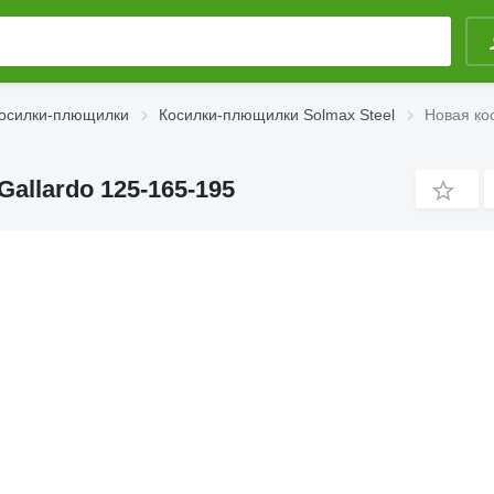
осилки-плющилки
Косилки-плющилки Solmax Steel
Новая ко
allardo 125-165-195