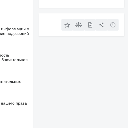
ше информации о
ния подозрений
мость
. Значительная
олнительные
 вашего права