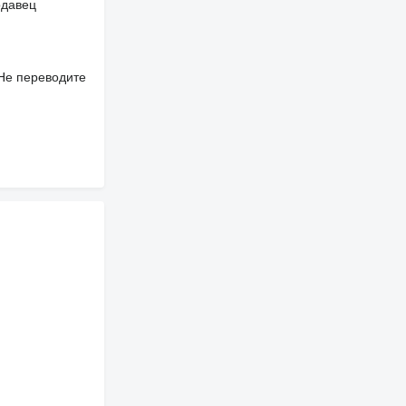
одавец
 Не переводите