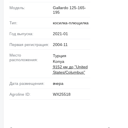
Модель:
Gallardo 125-165-
195
Тип:
косилка-плющилка
Год выпуска:
2021-01
Первая регистрация:
2004-11
Место
Турция
расположения:
Konya
9152 км до "United
States/Columbus"
Дата размещения:
вчера
Agroline ID:
WX25518