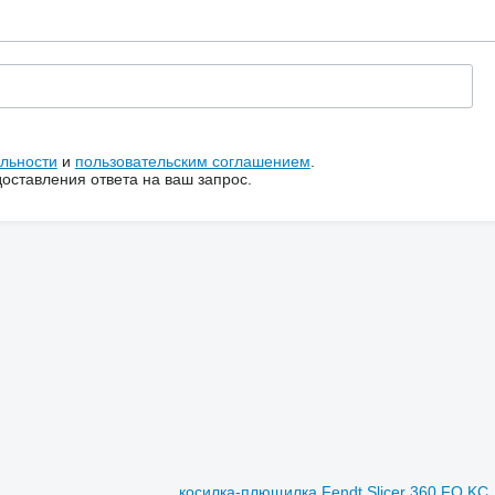
льности
и
пользовательским соглашением
.
ставления ответа на ваш запрос.
косилка-плющилка Fendt Slicer 360 FQ KC