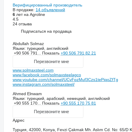
Верифицированный производитель
В продаже:
14 объявлений
6
лет на Agroline
4.5
24 отзыва
Подписаться на продавца
Abdullah Solmaz
Языки:
турецкий, английский
+90 506 791...
Показать
+90 506 791 82 21
Перезвоните мне
www.solmaxsteel.com
www.facebook.com/solmaxsteelagco
www.youtube.com/channel/UCvFpzMuf3Czs1tePiqoZfTg
www.instagram.com/solmaxsteel/
Ahmed Elnwam
Языки:
турецкий, арабский, немецкий, английский
+90 555 170...
Показать
+90 555 170 75 81
Перезвоните мне
Адрес
Турция, 42000, Konya, Fevzi Çakmak Mh. Aslım Cd. No: 65/D K