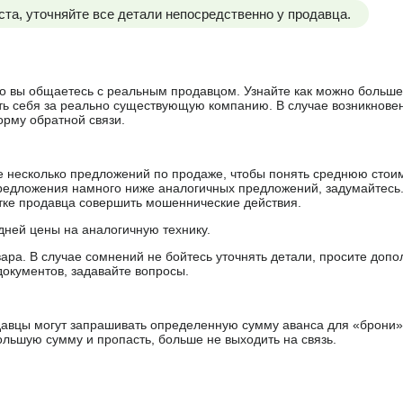
та, уточняйте все детали непосредственно у продавца.
 что вы общаетесь с реальным продавцом. Узнайте как можно боль
ять себя за реально существующую компанию. В случае возникнове
орму обратной связи.
е несколько предложений по продаже, чтобы понять среднюю стои
редложения намного ниже аналогичных предложений, задумайтесь
ытке продавца совершить мошеннические действия.
дней цены на аналогичную технику.
ара. В случае сомнений не бойтесь уточнять детали, просите доп
документов, задавайте вопросы.
авцы могут запрашивать определенную сумму аванса для «брони»
ольшую сумму и пропасть, больше не выходить на связь.