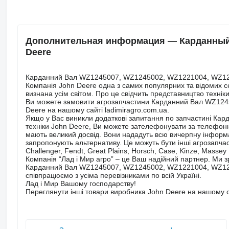
Дополнительная информация — Карданный 
Deere
Карданний Вал WZ1245007, WZ1245002, WZ1221004, WZ12
Компанія John Deere одна з самих популярних та відомих сер
визнана усім світом. Про це свідчить представництво технік
Ви можете замовити агрозапчастини Карданний Вал WZ124
Deere на нашому сайті ladimiragro.com.ua.
Якщо у Вас виникли додаткові запитання по запчастині 
техніки John Deere, Ви можете зателефонувати за телефонни
мають великий досвід. Вони нададуть всю вичерпну інформац
запропонують альтернативу. Це можуть бути інші агрозапчаст
Challenger, Fendt, Great Plains, Horsch, Case, Kinze, Massey
Компанія “Лад і Мир агро” – це Ваш надійний партнер. Ми
Карданний Вал WZ1245007, WZ1245002, WZ1221004, WZ1221
співпрацюємо з усіма перевізниками по всій Україні.
Лад і Мир Вашому господарству!
Переглянути інші товари виробника John Deere на нашому с