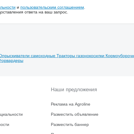
льности
и
пользовательским соглашением
.
ставления ответа на ваш запрос.
Опрыскиватели самоходные
Тракторы газонокосилки
Кормоубороч
Форвардеры
Наши предложения
Реклама на Agroline
циальности
Разместить объявление
ности
Разместить баннер