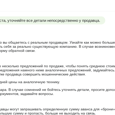
та, уточняйте все детали непосредственно у продавца.
 что вы общаетесь с реальным продавцом. Узнайте как можно боль
ять себя за реально существующую компанию. В случае возникнове
орму обратной связи.
е несколько предложений по продаже, чтобы понять среднюю стои
редложения намного ниже аналогичных предложений, задумайтесь
ытке продавца совершить мошеннические действия.
дней цены на аналогичную технику.
ара. В случае сомнений не бойтесь уточнять детали, просите доп
документов, задавайте вопросы.
авцы могут запрашивать определенную сумму аванса для «брони»
ольшую сумму и пропасть, больше не выходить на связь.