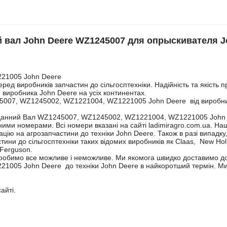
вал John Deere WZ1245007 для опрыскивателя J
21005 John Deere
ед виробників запчастин до сільгосптехніки. Надійність та якість п
и виробника John Deere на усіх континентах.
5007, WZ1245002, WZ1221004, WZ1221005 John Deere від виробн
Карданний Вал WZ1245007, WZ1245002, WZ1221004, WZ1221005 John
ми номерами. Всі номери вказані на сайті ladimiragro.com.ua. Наш
ію на агрозапчастини до техніки John Deere. Також в разі випадку
ини до сільгосптехніки таких відомих виробників як Claas, New Hol
 Ferguson.
 зробимо все можливе і неможливе. Ми якомога швидко доставимо д
005 John Deere до техніки John Deere в найкоротший термін. М
айті.