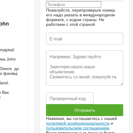
Пожалуйста, перепроверьте номер:
его надо указать в международном
формате, с кодом страны.
Не
ohn
работаем с этой страной
родукції
ика John
 Deere до
і фахівці
,
land,
о Вас
и
Нажимая, вы соглашаетесь с нашей
политикой конфиденциальности
и
пользовательским соглашением
.
Ваши персональные данные будут