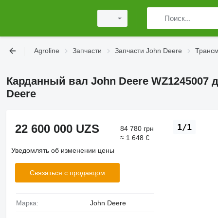
Agroline
Запчасти
Запчасти John Deere
Трансм
Карданный вал John Deere WZ1245007 
Deere
22 600 000 UZS
1/1
84 780 грн
≈ 1 648 €
Уведомлять об изменении цены
Связаться с продавцом
Марка:
John Deere