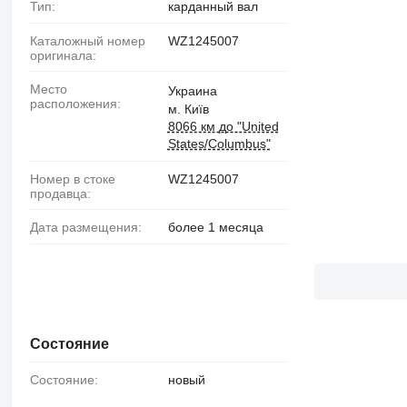
Тип:
карданный вал
Каталожный номер
WZ1245007
оригинала:
Место
Украина
расположения:
м. Київ
8066 км до "United
States/Columbus"
Номер в стоке
WZ1245007
продавца:
Дата размещения:
более 1 месяца
Состояние
Состояние:
новый