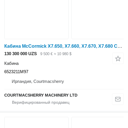
Кабина McCormick X7.650, X7.660, X7.670, X7.680 Complete Cab 6523211m97 6523211M97
130 300 000 UZS
9 500 €
≈ 10 980 $
Кабина
6523211M97
Ирландия, Courtmacsherry
COURTMACSHERRY MACHINERY LTD