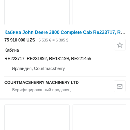
Кабина John Deere 3800 Complete Cab Re223717, Re231892, Re181199, Re221455 RE223717
75 910 000 UZS
5 535 €
≈ 6 395 $
Кабина
RE223717, RE231892, RE181199, RE221455
Ирландия, Courtmacsherry
COURTMACSHERRY MACHINERY LTD