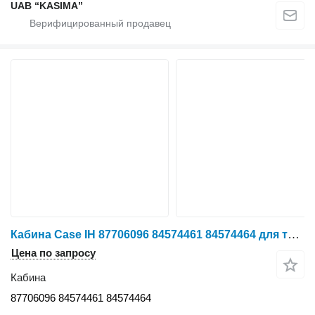
UAB “KASIMA”
Кабина Case IH 87706096 84574461 84574464 для трактора колесного Case IH Puma CVX 185
Цена по запросу
Кабина
87706096 84574461 84574464