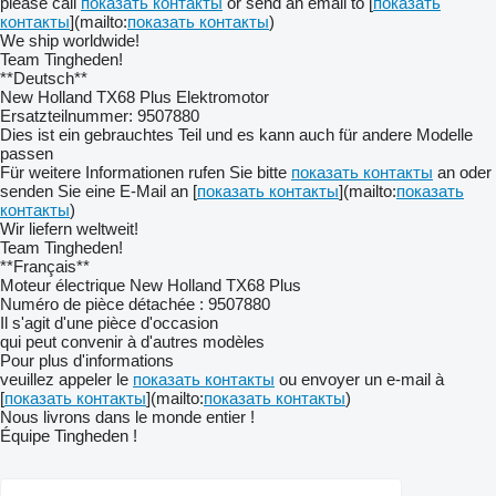
please call
показать контакты
or send an email to [
показать
контакты
](mailto:
показать контакты
)
We ship worldwide!
Team Tingheden!
**Deutsch**
New Holland TX68 Plus Elektromotor
Ersatzteilnummer: 9507880
Dies ist ein gebrauchtes Teil und es kann auch für andere Modelle
passen
Für weitere Informationen rufen Sie bitte
показать контакты
an oder
senden Sie eine E-Mail an [
показать контакты
](mailto:
показать
контакты
)
Wir liefern weltweit!
Team Tingheden!
**Français**
Moteur électrique New Holland TX68 Plus
Numéro de pièce détachée : 9507880
Il s'agit d'une pièce d'occasion
qui peut convenir à d'autres modèles
Pour plus d'informations
veuillez appeler le
показать контакты
ou envoyer un e-mail à
[
показать контакты
](mailto:
показать контакты
)
Nous livrons dans le monde entier !
Équipe Tingheden !