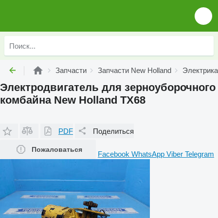
Запчасти
Запчасти New Holland
Электрика
Электродвигатель для зерноуборочного
комбайна New Holland TX68
PDF
Поделиться
Пожаловаться
Facebook
WhatsApp
Viber
Telegram