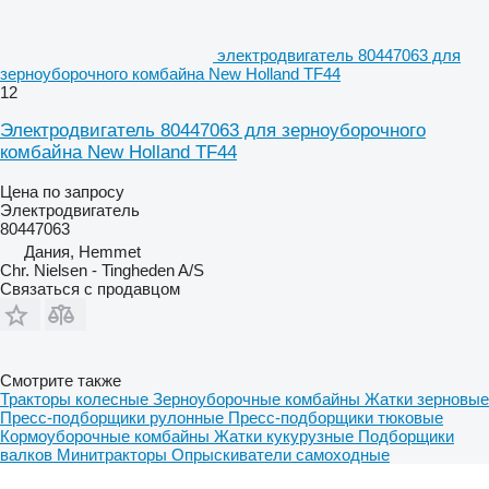
электродвигатель 80447063 для
зерноуборочного комбайна New Holland TF44
12
Электродвигатель 80447063 для зерноуборочного
комбайна New Holland TF44
Цена по запросу
Электродвигатель
80447063
Дания, Hemmet
Chr. Nielsen - Tingheden A/S
Связаться с продавцом
Смотрите также
Тракторы колесные
Зерноуборочные комбайны
Жатки зерновые
Пресс-подборщики рулонные
Пресс-подборщики тюковые
Кормоуборочные комбайны
Жатки кукурузные
Подборщики
валков
Минитракторы
Опрыскиватели самоходные