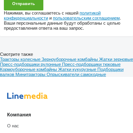
Нажимая, вы соглашаетесь с нашей
политикой
конфиденциальности
и
пользовательским соглашением
.
Ваши персональные данные будут обработаны с целью
предоставления ответа на ваш запрос.
Смотрите также
Тракторы колесные
Зерноуборочные комбайны
Жатки зерновые
Пресс-подборщики рулонные
Пресс-подборщики тюковые
Кормоуборочные комбайны
Жатки кукурузные
Подборщики
валков
Минитракторы
Опрыскиватели самоходные
Компания
О нас