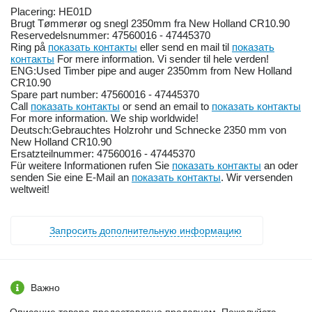
Placering: HE01D
Brugt Tømmerør og snegl 2350mm fra New Holland CR10.90
Reservedelsnummer: 47560016 - 47445370
Ring på
показать контакты
eller send en mail til
показать
контакты
For mere information. Vi sender til hele verden!
ENG:Used Timber pipe and auger 2350mm from New Holland
CR10.90
Spare part number: 47560016 - 47445370
Call
показать контакты
or send an email to
показать контакты
For more information. We ship worldwide!
Deutsch:Gebrauchtes Holzrohr und Schnecke 2350 mm von
New Holland CR10.90
Ersatzteilnummer: 47560016 - 47445370
Für weitere Informationen rufen Sie
показать контакты
an oder
senden Sie eine E-Mail an
показать контакты
. Wir versenden
weltweit!
Запросить дополнительную информацию
Важно