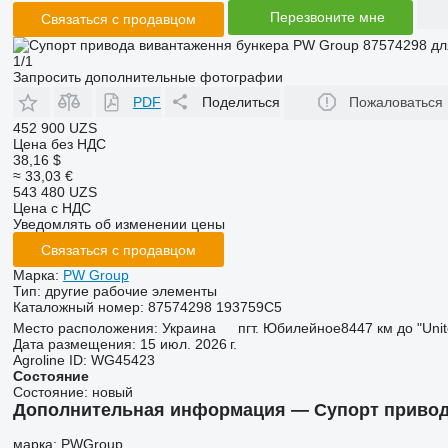
Перезвоните мне
Связаться с продавцом
1/1
Запросить дополнительные фотографии
PDF
Поделиться
Пожаловаться
452 900 UZS
Цена без НДС
38,16 $
≈ 33,03 €
543 480 UZS
Цена с НДС
Уведомлять об изменении цены
Связаться с продавцом
Марка:
PW Group
Тип:
другие рабочие элементы
Каталожный номер:
87574298 193759C5
Место расположения:
Украина
пгт. Юбилейное
8447 км до "Uni
Дата размещения:
15 июл. 2026 г.
Agroline ID:
WG45423
Состояние
Состояние:
новый
Дополнительная информация — Супорт привода
марка: PWGroup