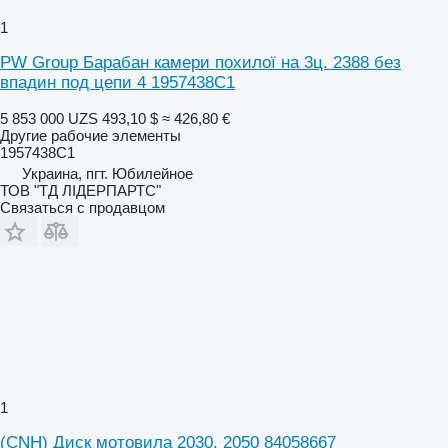
1
PW Group Барабан камери похилої на 3ц. 2388 без
впадин под цепи 4 1957438C1
5 853 000 UZS
493,10 $
≈ 426,80 €
Другие рабочие элементы
1957438C1
Украина, пгт. Юбилейное
ТОВ "ТД ЛІДЕРПАРТС"
Связаться с продавцом
1
(CNH) Диск мотовила 2030, 2050 84058667