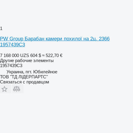
1
PW Group Барабан камери похилої на 2ц. 2366
1957439C3
7 168 000 UZS
604 $
≈ 522,70 €
Другие рабочие элементы
1957439C3
Украина, пгт. Юбилейное
ТОВ "ТД ЛІДЕРПАРТС"
Связаться с продавцом