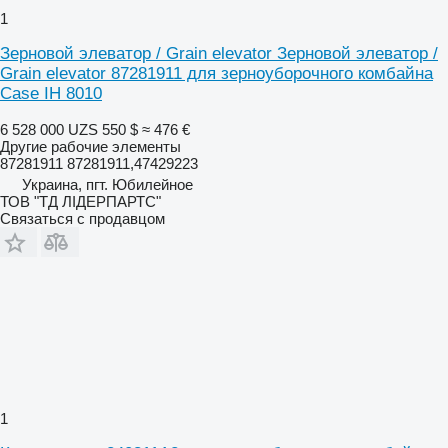
1
Зерновой элеватор / Grain elevator Зерновой элеватор /
Grain elevator 87281911 для зерноуборочного комбайна
Case IH 8010
6 528 000 UZS
550 $
≈ 476 €
Другие рабочие элементы
87281911 87281911,47429223
Украина, пгт. Юбилейное
ТОВ "ТД ЛІДЕРПАРТС"
Связаться с продавцом
1