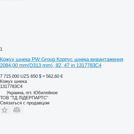
1
Кожух шнека PW Group Корпус шнека вивантаження
2084,00 mm(D313 mm), 82, 47 in 1317783C4
7 715 000 UZS
650 $
≈ 562,60 €
Кожух шнека
1317783C4
Украина, пгт. Юбилейное
ТОВ "ТД ЛІДЕРПАРТС"
Связаться с продавцом