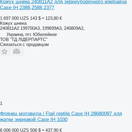
Кожух шнека 240811A2 для зерноуборочного комбайна
Case IH 2388,2588,2377
1 697 000 UZS
143 $
≈ 123,80 €
Кожух шнека
240811A2 199700A3, 199699A3, 240809A2,
Украина, пгт. Юбилейное
ТОВ "ТД ЛІДЕРПАРТС"
Связаться с продавцом
1
Флянец мотовила / Flail reptile Case IH 28680097 для
жатки зерновой Case IH 1030
6 006 000 UZS
506 $
≈ 437,90 €