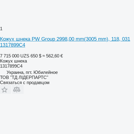
1
Кожух шнека PW Group 2998,00 mm(3005 mm), 118, 031
1317899C4
7 715 000 UZS
650 $
≈ 562,60 €
Кожух шнека
1317899C4
Украина, пгт. Юбилейное
ТОВ "ТД ЛІДЕРПАРТС"
Связаться с продавцом