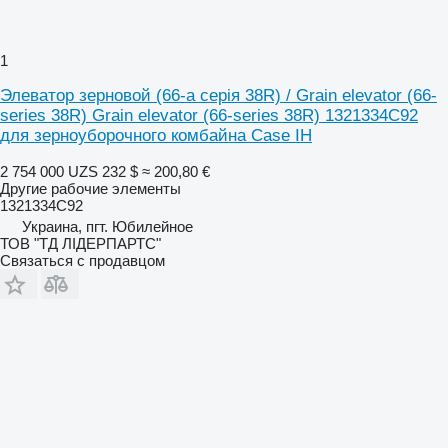
1
Элеватор зерновой (66-а серія 38R) / Grain elevator (66-
series 38R) Grain elevator (66-series 38R) 1321334C92
для зерноуборочного комбайна Case IH
2 754 000 UZS
232 $
≈ 200,80 €
Другие рабочие элементы
1321334C92
Украина, пгт. Юбилейное
ТОВ "ТД ЛІДЕРПАРТС"
Связаться с продавцом