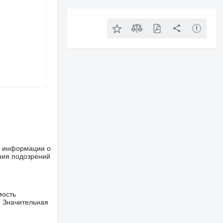
ше информации о
ния подозрений
мость
. Значительная