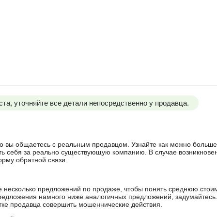
та, уточняйте все детали непосредственно у продавца.
 что вы общаетесь с реальным продавцом. Узнайте как можно боль
ять себя за реально существующую компанию. В случае возникнове
орму обратной связи.
е несколько предложений по продаже, чтобы понять среднюю стои
редложения намного ниже аналогичных предложений, задумайтесь
ытке продавца совершить мошеннические действия.