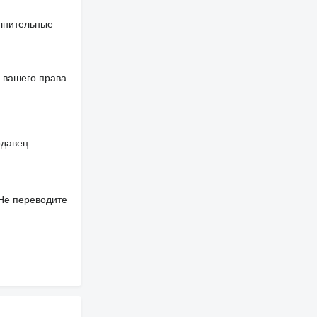
олнительные
 вашего права
одавец
 Не переводите