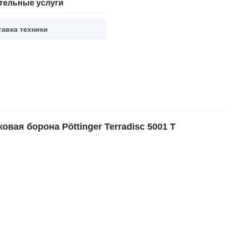
тельные услуги
тавка техники
ая борона Pöttinger Terradisc 5001 T