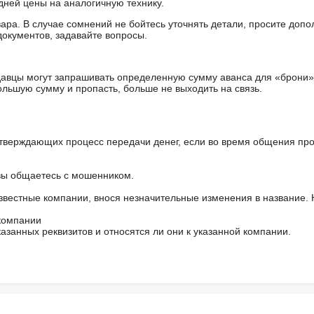
дней цены на аналогичную технику.
ара. В случае сомнений не бойтесь уточнять детали, просите доп
документов, задавайте вопросы.
авцы могут запрашивать определенную сумму аванса для «брони»
ольшую сумму и пропасть, больше не выходить на связь.
тверждающих процесс передачи денег, если во время общения пр
 вы общаетесь с мошенником.
звестные компании, внося незначительные изменения в название.
 компании
азанных реквизитов и относятся ли они к указанной компании.