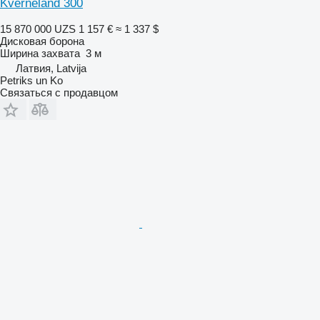
Kverneland 300
15 870 000 UZS
1 157 €
≈ 1 337 $
Дисковая борона
Ширина захвата
3 м
Латвия, Latvija
Petriks un Ko
Связаться с продавцом