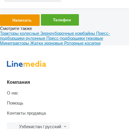
Телефон
Написать
Смотрите также
Тракторы колесные
Зерноуборочные комбайны
Пресс-
подборщики рулонные
Пресс-подборщики тюковые
Минитракторы
Жатки зерновые
Роторные косилки
Компания
О нас
Помощь
Контакты продавца
Узбекистан / русский