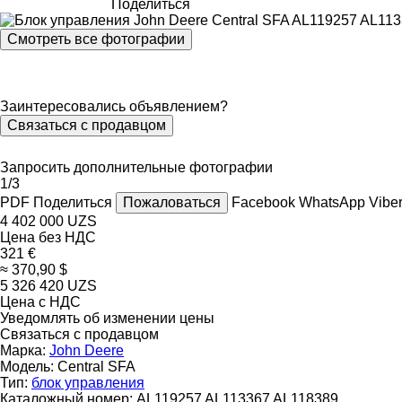
Поделиться
Смотреть все фотографии
Заинтересовались объявлением?
Связаться с продавцом
Запросить дополнительные фотографии
1/3
PDF
Поделиться
Пожаловаться
Facebook
WhatsApp
Vibe
4 402 000 UZS
Цена без НДС
321 €
≈ 370,90 $
5 326 420 UZS
Цена с НДС
Уведомлять об изменении цены
Связаться с продавцом
Марка:
John Deere
Модель:
Central SFA
Тип:
блок управления
Каталожный номер:
AL119257 AL113367 AL118389