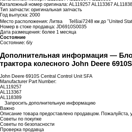
Каталожный номер оригинала:
AL119257 AL113367 AL1183
Тип запчасти:
оригинальная запчасть
Год выпуска:
2000
Место расположения:
Литва
Telšiai
7248 км до "United St
Номер в стоке продавца:
JD6910S0035
Дата размещения:
более 1 месяца
Состояние
Состояние:
б/у
Дополнительная информация — Блок 
трактора колесного John Deere 6910S
John Deere 6910S Central Control Unit SFA
Manufacturer Part Number:
AL119257
AL113367
AL118389
Запросить дополнительную информацию
Важно
Описание товара предоставлено продавцом. Пожалуйста, у
Советы по покупке
Советы по безопасности
Проверка продавца