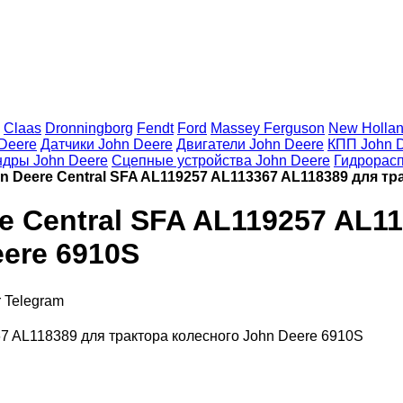
Claas
Dronningborg
Fendt
Ford
Massey Ferguson
New Holla
Deere
Датчики John Deere
Двигатели John Deere
КПП John 
дры John Deere
Сцепные устройства John Deere
Гидрорасп
 Deere Central SFA AL119257 AL113367 AL118389 для тр
e Central SFA AL119257 AL1
ere 6910S
r
Telegram
7 AL118389 для трактора колесного John Deere 6910S