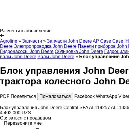
Разместить объявление
Agroline
»
Запчасти
»
Запчасти John Deere
AP
Case
Case IH
Deere
Электропроводка John Deere
Панели приборов John 
Гидронасосы John Deere
Облицовка John Deere
Гидроцилин
валы John Deere
Валы John Deere
»
Блок управления John
Блок управления John Deer
трактора колесного John De
PDF
Поделиться
Пожаловаться
Facebook
WhatsApp
Vibe
Блок управления John Deere Central SFA AL119257 AL11336
4 402 000 UZS
Связаться с продавцом
Перезвоните мне