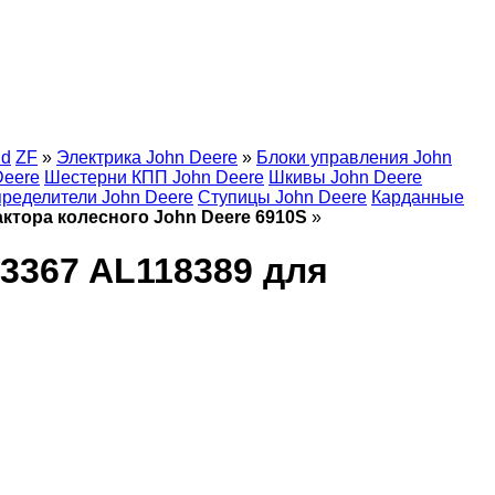
nd
ZF
»
Электрика John Deere
»
Блоки управления John
Deere
Шестерни КПП John Deere
Шкивы John Deere
ределители John Deere
Ступицы John Deere
Карданные
актора колесного John Deere 6910S
»
13367 AL118389 для