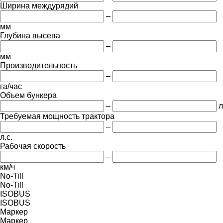
Ширина междурядий
–
мм
Глубина высева
–
мм
Производительность
–
га/час
Объем бункера
–
л
Требуемая мощность трактора
–
л.с.
Рабочая скорость
–
км/ч
No-Till
No-Till
ISOBUS
ISOBUS
Маркер
Маркер