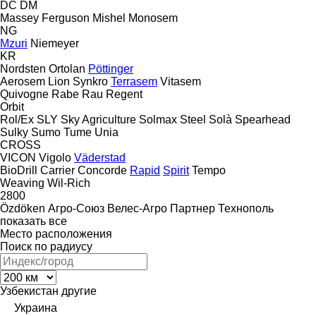
DC
DM
Massey Ferguson
Mishel
Monosem
NG
Mzuri
Niemeyer
KR
Nordsten
Ortolan
Pöttinger
Aerosem
Lion
Synkro
Terrasem
Vitasem
Quivogne
Rabe
Rau
Regent
Orbit
Rol/Ex
SLY
Sky Agriculture
Solmax Steel
Solà
Spearhead
Sulky
Sumo
Tume
Unia
CROSS
VICON
Vigolo
Väderstad
BioDrill
Carrier
Concorde
Rapid
Spirit
Tempo
Weaving
Wil-Rich
2800
Özdöken
Агро-Союз
Велес-Агро
Партнер
Технополь
показать все
Место расположения
Поиск по радиусу
Узбекистан
другие
Украина