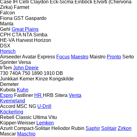
Case IH
Celli
Claydon
Eck-Sicma
Einböck
Elvorti (Chervona
Zirka)
Farmet
Falcon
Fiona
GST
Gaspardo
Manta
Gehl
Great Plains
CPH
CTA
NTA
Simba
HE-VA
Harvest
Horizon
DSX
Horsch
Airseeder
Avatar
Express
Focus
Maestro
Maistro
Pronto
Serto
Sprinter
Versa
IrTem
John Deere
730
740A
750
1890
1910
DB
Junkkari
Kerner
Kinze
Kongskilde
Demeter
Kubota
Kuhn
Espro
Fastliner
HR
HRB
Sitera
Venta
Kverneland
Accord
MSC
NG
U-Drill
Köckerling
Rebell Classic
Ultima
Vitu
Küpper-Weisser
Lemken
Azurit
Compact-Solitair
Heliodor
Rubin
Saphir
Solitair
Zirkon
Mascar
Maschio