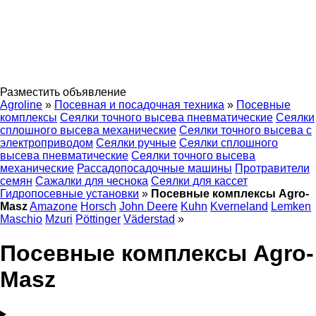
Разместить объявление
Agroline
»
Посевная и посадочная техника
»
Посевные
комплексы
Сеялки точного высева пневматические
Сеялки
сплошного высева механические
Сеялки точного высева с
электроприводом
Сеялки ручные
Сеялки сплошного
высева пневматические
Сеялки точного высева
механические
Рассадопосадочные машины
Протравители
семян
Сажалки для чеснока
Сеялки для кассет
Гидропосевные установки
»
Посевные комплексы Agro-
Masz
Amazone
Horsch
John Deere
Kuhn
Kverneland
Lemken
Maschio
Mzuri
Pöttinger
Väderstad
»
Посевные комплексы Agro-
Masz