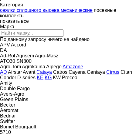
Категория
сеялки сплошного высева механические
посевные
комплексы
показать все
Марка
По данному запросу ничего не найдено
APV
Accord
DA
Ad-Rol
Agrisem
Agro-Masz
ATO30
SN300
Agro-Tom
Agrokalina
Alpego
Amazone
AD
Airstar
Avant
Cataya
Catros
Cayena
Centaya
Cirrus
Citan
Condor
D-series
KE
KG
KW
Precea
Amity
Double
Fargo
Avers-Agro
Green Plains
Becker
Aeromat
Bednar
Swifter
Bomet
Bourgault
5710