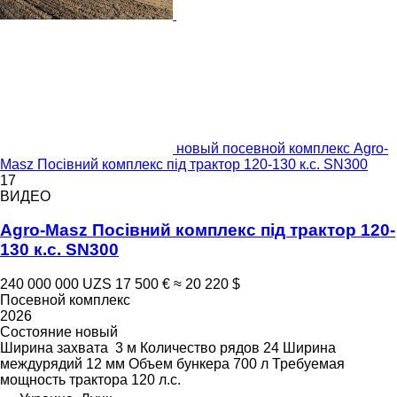
новый посевной комплекс Agro-
Masz Посівний комплекс під трактор 120-130 к.с. SN300
17
ВИДЕО
Agro-Masz Посівний комплекс під трактор 120-
130 к.с. SN300
240 000 000 UZS
17 500 €
≈ 20 220 $
Посевной комплекс
2026
Состояние
новый
Ширина захвата
3 м
Количество рядов
24
Ширина
междурядий
12 мм
Объем бункера
700 л
Требуемая
мощность трактора
120 л.с.