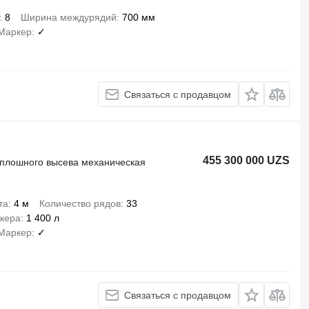
8
Ширина междурядий
700 мм
Маркер
✓
Связаться с продавцом
455 300 000 UZS
 сплошного высева механическая
та
4 м
Количество рядов
33
кера
1 400 л
Маркер
✓
Связаться с продавцом