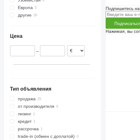
Узбекистан
Precea
7200
Европа
Primera DMC
DB
Подпишитесь на
другие
Румыния
Австрия
Украина
Подписатьс
Германия
Нажимая, вы со
Цена
–
Тип объявления
продажа
от производителя
лизинг
кредит
рассрочка
trade-in (обмен с доплатой)