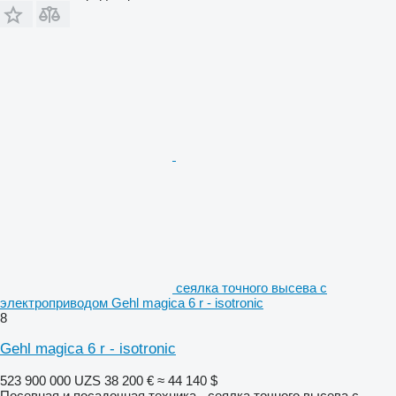
сеялка точного высева с
электроприводом Gehl magica 6 r - isotronic
8
Gehl magica 6 r - isotronic
523 900 000 UZS
38 200 €
≈ 44 140 $
Посевная и посадочная техника - сеялка точного высева с