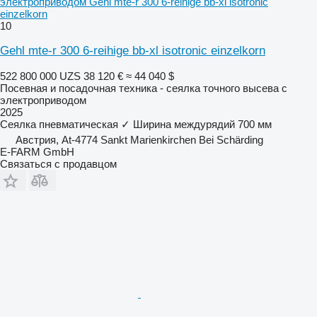
электроприводом Gehl mte-r 300 6-reihige bb-xl isotronic
einzelkorn
10
Gehl mte-r 300 6-reihige bb-xl isotronic einzelkorn
522 800 000 UZS
38 120 €
≈ 44 040 $
Посевная и посадочная техника - сеялка точного высева с
электроприводом
2025
Сеялка пневматическая
✓
Ширина междурядий
700 мм
Австрия, At-4774 Sankt Marienkirchen Bei Schärding
E-FARM GmbH
Связаться с продавцом