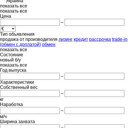
Украина
показать все
показать все
Цена
–
Тип объявления
продажа
от производителя
лизинг
кредит
рассрочка
trade-in
(обмен с доплатой)
обмен
показать все
Состояние
новый
б/у
показать все
Год выпуска
–
Характеристики
Собственный вес
–
кг
Наработка
–
м/ч
Ширина захвата
–