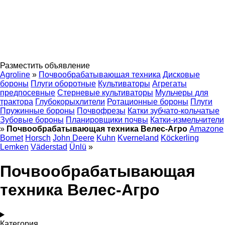
Разместить объявление
Agroline
»
Почвообрабатывающая техника
Дисковые
бороны
Плуги оборотные
Культиваторы
Агрегаты
предпосевные
Стерневые культиваторы
Мульчеры для
трактора
Глубокорыхлители
Ротационные бороны
Плуги
Пружинные бороны
Почвофрезы
Катки зубчато-кольчатые
Зубовые бороны
Планировщики почвы
Катки-измельчители
»
Почвообрабатывающая техника Велес-Агро
Amazone
Bomet
Horsch
John Deere
Kuhn
Kverneland
Köckerling
Lemken
Väderstad
Ünlü
»
Почвообрабатывающая
техника Велес-Агро
Категория