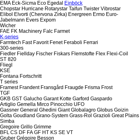
EMA
Eck-Sicma
Eco
Egedal
Einböck
Chopstar
Hurricane
Rotarystar
Taifun
Twister
Vibrostar
Elibol
Elvorti (Chervona Zirka)
Energreen
Ermo
Euro-
Jabelmann
Evers
Expom
Wicher
FAE
FK Machinery
Falc
Farmet
K-series
Farmtech
Fast
Favorit
Fenet
Feraboli
Ferrari
300-series
Fiedler
Fiellday
Fischer
Fiskars
Flemstofte
Flex
Flexi-Coil
ST 820
Fliegl
KSE
Fontana
Fortschritt
T series
Framest
Frandent
Fransgård
Fraugde
Frisma
Frost
TGF
GKB
GST
Galucho
Garant Kotte
Garford
Gaspardo
Artiglio
Gemella
Mirco
Pinocchio
UFO
Gassner
General
Ghedini
Giant
Globalagro
Globus
Goizin
Golta
Goudland
Grano-System
Grass-Rol
Grazioli
Great Plains
Simba
Gregoire
Grillo
Grimme
BFL
CS
DF
FA
GF
HT
KS
SE
VT
Gruber
Grégoire Besson