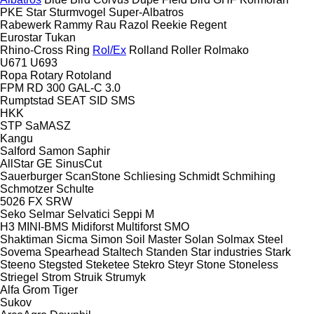
PKE
Star
Sturmvogel
Super-Albatros
Rabewerk
Rammy
Rau
Razol
Reekie
Regent
Eurostar
Tukan
Rhino-Cross
Ring
Rol/Ex
Rolland
Roller
Rolmako
U671
U693
Ropa
Rotary
Rotoland
FPM RD 300
GAL-C 3.0
Rumptstad
SEAT
SID
SMS
HKK
STP
SaMASZ
Kangu
Salford
Samon
Saphir
AllStar
GE
SinusCut
Sauerburger
ScanStone
Schliesing
Schmidt
Schmihing
Schmotzer
Schulte
5026
FX
SRW
Seko
Selmar
Selvatici
Seppi M
H3
MINI-BMS
Midiforst
Multiforst
SMO
Shaktiman
Sicma
Simon
Soil Master
Solan
Solmax Steel
Sovema
Spearhead
Staltech
Standen
Star industries
Stark
Steeno
Stegsted
Steketee
Stekro
Steyr
Stone
Stoneless
Striegel
Strom
Struik
Strumyk
Alfa
Grom
Tiger
Sukov