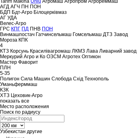
Tarım Makina
Ünlü
Агромаш
Агропром
Агрореммаш
АГД
АГЧ
ПН
ПОН
БДП
Бдт-Агро
Білоцерківмаз
АГ
УДА
Велес-Агро
ГРС
КПГ
ПД
ПНВ
ПОН
Винмашпостач
Гатчинсельмаш
Гомсельмаш
ДТЗ
Завод
Мороза
КПК
4
КТЗ
Корсунь
Красилівагромаш
ЛКМЗ
Лава
Ливарний завод
Меркурий Агро и Ко
ОЗСМ Агротех
Оптикон
Мастер
Фаворит
ПЛН
5-35
Полигон
Сила Машин
Слобода
Схід
Технополь
Уманьферммаш
КЗК
ХТЗ
Цеховик-Агро
показать все
Место расположения
Поиск по радиусу
Узбекистан
другие