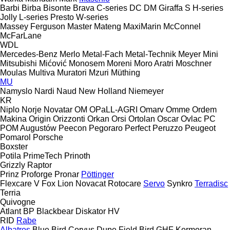
Barbi
Birba
Bisonte
Brava
C-series
DC
DM
Giraffa S
H-series
Jolly
L-series
Presto
W-series
Massey Ferguson
Master
Mateng
MaxiMarin
McConnel
McFarLane
WDL
Mercedes-Benz
Merlo
Metal-Fach
Metal-Technik
Meyer
Mini
Mitsubishi
Mićović
Monosem
Moreni
Moro Aratri
Moschner
Moulas
Multiva
Muratori
Mzuri
Müthing
MU
Namyslo
Nardi
Naud
New Holland
Niemeyer
KR
Niplo
Norje
Novatar
OM
OPaLL-AGRI
Omarv
Omme
Ordem
Makina
Origin
Orizzonti
Orkan
Orsi
Ortolan
Oscar
Ovlac
PC
POM Augustów
Peecon
Pegoraro
Perfect
Peruzzo
Peugeot
Pomarol
Porsche
Boxster
Potila
PrimeTech
Prinoth
Grizzly
Raptor
Prinz
Proforge
Pronar
Pöttinger
Flexcare V
Fox
Lion
Novacat
Rotocare
Servo
Synkro
Terradisc
Terria
Quivogne
Atlant
BP
Blackbear
Diskator
HV
RID
Rabe
Albatros
Blue Bird
Corvus
Dupe
Field Bird
GHF
Kormoran