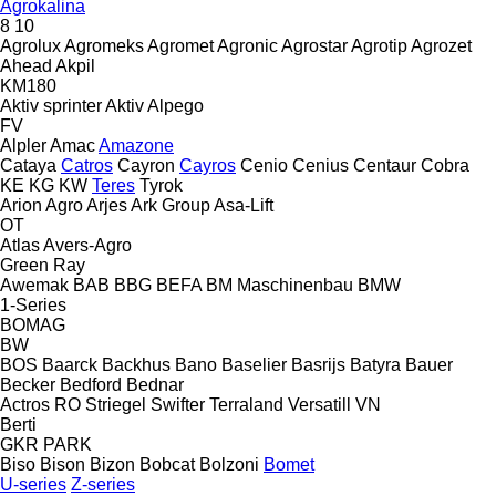
Agrokalina
8
10
Agrolux
Agromeks
Agromet
Agronic
Agrostar
Agrotip
Agrozet
Ahead
Akpil
KM180
Aktiv sprinter
Aktiv
Alpego
FV
Alpler
Amac
Amazone
Cataya
Catros
Cayron
Cayros
Cenio
Cenius
Centaur
Cobra
KE
KG
KW
Teres
Tyrok
Arion Agro
Arjes
Ark Group
Asa-Lift
OT
Atlas
Avers-Agro
Green Ray
Awemak
BAB
BBG
BEFA
BM Maschinenbau
BMW
1-Series
BOMAG
BW
BOS
Baarck
Backhus
Bano
Baselier
Basrijs
Batyra
Bauer
Becker
Bedford
Bednar
Actros RO
Striegel
Swifter
Terraland
Versatill VN
Berti
GKR
PARK
Biso
Bison
Bizon
Bobcat
Bolzoni
Bomet
U-series
Z-series