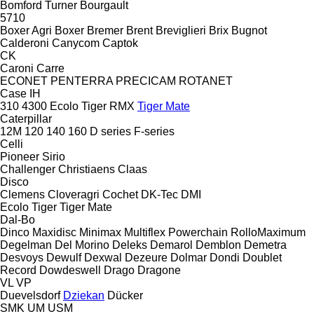
Bomford Turner
Bourgault
5710
Boxer Agri
Boxer
Bremer
Brent
Breviglieri
Brix
Bugnot
Calderoni
Canycom
Captok
CK
Caroni
Carre
ECONET
PENTERRA
PRECICAM
ROTANET
Case IH
310
4300
Ecolo Tiger
RMX
Tiger Mate
Caterpillar
12M
120
140
160
D series
F-series
Celli
Pioneer
Sirio
Challenger
Christiaens
Claas
Disco
Clemens
Cloveragri
Cochet
DK-Tec
DMI
Ecolo Tiger
Tiger Mate
Dal-Bo
Dinco
Maxidisc
Minimax
Multiflex
Powerchain
RolloMaximum
Degelman
Del Morino
Deleks
Demarol
Demblon
Demetra
Desvoys
Dewulf
Dexwal
Dezeure
Dolmar
Dondi
Doublet
Record
Dowdeswell
Drago
Dragone
VL
VP
Duevelsdorf
Dziekan
Dücker
SMK
UM
USM