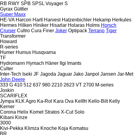
RB
RWY
SPB
SPSL
Voyager S
Gyrax
Güttler
Super Maxx
HE-VA
Harcon
Hartl
Harvest
Hatzenbichler
Hekamp
Herkules
Hermes
Hilken
Hiniker
Hisarlar
Holaras
Holms
Horsch
Cruiser
Cultro
Cura
Finer
Joker
Optipack
Terrano
Tiger
Transformer
Howard
R-series
Humer
Humus
Husqvarna
TF
Hydromann
Hymach
Häner
Ilgi
Imants
Culter
Inter-Tech
Iseki
JF
Jagoda
Jaguar
Jako
Janpol
Jansen
Jar-Met
John Deere
333 G
410
512
637
980
2210
2623 VT
2700
M-series
Joskin
SCARIFLEX
Jympa
KLK Agro
Ka-Rol
Kara Ova
Kellfri
Kello-Bilt
Kelly
Kerner
Corona
Helix
Komet
Stratos
X-Cut Solo
Kibani
Kinze
3000
Kivi-Pekka
Klimza
Knoche
Koja
Komatsu
BR