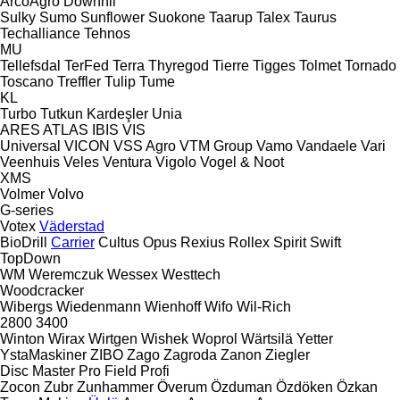
ArcoAgro
Downhil
Sulky
Sumo
Sunflower
Suokone
Taarup
Talex
Taurus
Techalliance
Tehnos
MU
Tellefsdal
TerFed
Terra
Thyregod
Tierre
Tigges
Tolmet
Tornado
Toscano
Treffler
Tulip
Tume
KL
Turbo
Tutkun Kardeşler
Unia
ARES
ATLAS
IBIS
VIS
Universal
VICON
VSS Agro
VTM Group
Vamo
Vandaele
Vari
Veenhuis
Veles
Ventura
Vigolo
Vogel & Noot
XMS
Volmer
Volvo
G-series
Votex
Väderstad
BioDrill
Carrier
Cultus
Opus
Rexius
Rollex
Spirit
Swift
TopDown
WM
Weremczuk
Wessex
Westtech
Woodcracker
Wibergs
Wiedenmann
Wienhoff
Wifo
Wil-Rich
2800
3400
Winton
Wirax
Wirtgen
Wishek
Woprol
Wärtsilä
Yetter
YstaMaskiner
ZIBO
Zago
Zagroda
Zanon
Ziegler
Disc Master Pro
Field Profi
Zocon
Zubr
Zunhammer
Överum
Özduman
Özdöken
Özkan