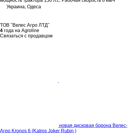
мощность трактора
130 л.с.
Рабочая скорость
8 км/ч
Украина, Одеса
ТОВ "Велес Агро ЛТД"
4
года на Agroline
Связаться с продавцом
новая дисковая борона Велес-
Агро Kronos 6 (Katros Joker Rubin )