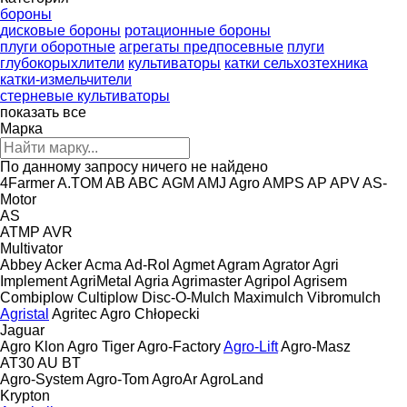
бороны
дисковые бороны
ротационные бороны
плуги оборотные
агрегаты предпосевные
плуги
глубокорыхлители
культиваторы
катки сельхозтехника
катки-измельчители
стерневые культиваторы
показать все
Марка
По данному запросу ничего не найдено
4Farmer
A.TOM
AB
ABC
AGM
AMJ Agro
AMPS
AP
APV
AS-
Motor
AS
ATMP
AVR
Multivator
Abbey
Acker
Acma
Ad-Rol
Agmet
Agram
Agrator
Agri
Implement
AgriMetal
Agria
Agrimaster
Agripol
Agrisem
Combiplow
Cultiplow
Disc-O-Mulch
Maximulch
Vibromulch
Agristal
Agritec
Agro Chłopecki
Jaguar
Agro Klon
Agro Tiger
Agro-Factory
Agro-Lift
Agro-Masz
AT30
AU
BT
Agro-System
Agro-Tom
AgroAr
AgroLand
Krypton