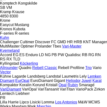
Komptech
Kongskilde
SB
VM
Kramp
Krause
4850
8300
Krone
Easycut
Mustang
Kronos
Kubota
F-series
R-series
Kuhn
Challenger
Cultimer
Discover
FC
GMD
HR
HRB
KNT
Manager
MultiMaster
Optimer
Prolander
Tbes
Vari-Master
Kverneland
Accord
EG
ES
Enduro
LD
NG
PB
PW
Qualidisc
RB
RG
RN
RS
RX
TLD
Kyllingstad
Köckerling
Allrounder
Quadro
Rebell Classic
Rebell Profiline
Trio
Vario
Vector
Kühne
Lagarde
Landsberg
Landstal
Laumetris
Lely
Lemken
Diamant
EurOpal
EuroDiamant
Gigant
Heliodor
Juwel
Karat
Kompaktor
Koralin
Korund
Kristall
Opal
Rubin
Smaragd
VariDiamant
VariOpal
VariTansanit
VariTitan
VarioPack
Zirkon
Lemtech
Liebherr
PR
Lilla Harrie
Lipco
Lisicki
Lomma
Los Antonios
M&W
MCMS
Warka
Mandam
Mark
Maschio