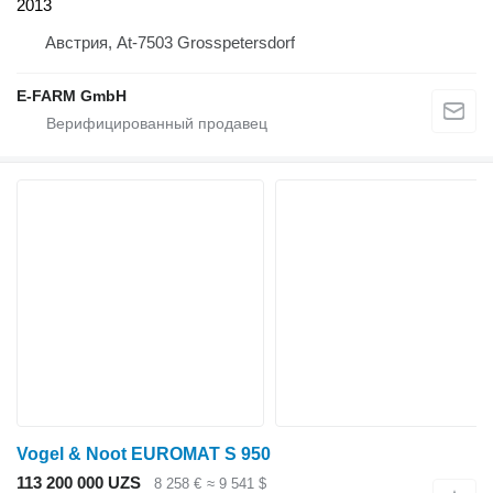
2013
Австрия, At-7503 Grosspetersdorf
E-FARM GmbH
Vogel & Noot EUROMAT S 950
113 200 000 UZS
8 258 €
≈ 9 541 $