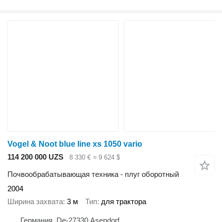
Vogel & Noot blue line xs 1050 vario
114 200 000 UZS
8 330 €
≈ 9 624 $
Почвообрабатывающая техника - плуг оборотный
2004
Ширина захвата
3 м
Тип
для трактора
Германия, De-27330 Asendorf