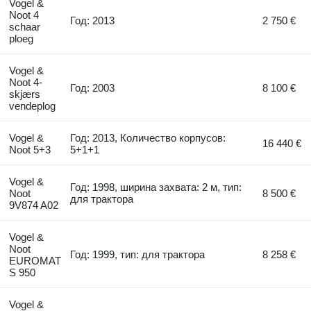
Vogel &
Noot 4
Год: 2013
2 750 €
schaar
ploeg
Vogel &
Noot 4-
Год: 2003
8 100 €
skjærs
vendeplog
Vogel &
Год: 2013, Количество корпусов:
16 440 €
Noot 5+3
5+1+1
Vogel &
Год: 1998, ширина захвата: 2 м, тип:
Noot
8 500 €
для трактора
9V874 A02
Vogel &
Noot
Год: 1999, тип: для трактора
8 258 €
EUROMAT
S 950
Vogel &