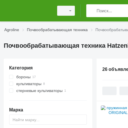
Agroline
Почвообрабатывающая техника
Почвообрабатыва
Почвообрабатывающая техника Hatzenb
Категория
26 объявл
бороны
культиваторы
пружинные бороны
стерневые культиваторы
ротационные бороны
Марка