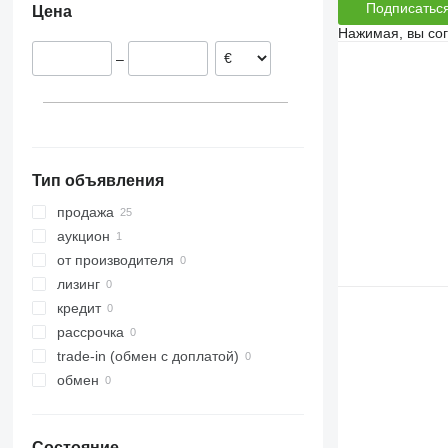
Подписатьс
Цена
Франция
Rubin
Presto
Supertaube
Нажимая, вы со
Smaragd
W-series
–
VariDiamant
VariOpal
VariTansanit
VariTitan
VarioPack
Тип объявления
Zirkon
продажа
аукцион
от производителя
лизинг
кредит
рассрочка
trade-in (обмен с доплатой)
обмен
Состояние