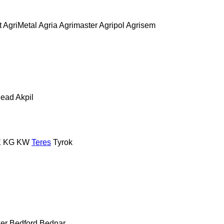
t
AgriMetal
Agria
Agrimaster
Agripol
Agrisem
ead
Akpil
E
KG
KW
Teres
Tyrok
er
Bedford
Bednar