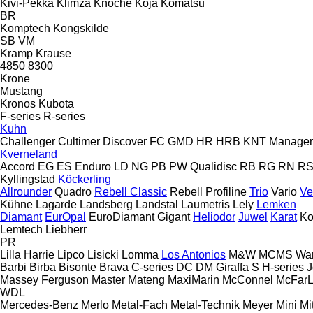
Kivi-Pekka
Klimza
Knoche
Koja
Komatsu
BR
Komptech
Kongskilde
SB
VM
Kramp
Krause
4850
8300
Krone
Mustang
Kronos
Kubota
F-series
R-series
Kuhn
Challenger
Cultimer
Discover
FC
GMD
HR
HRB
KNT
Manager
Kverneland
Accord
EG
ES
Enduro
LD
NG
PB
PW
Qualidisc
RB
RG
RN
R
Kyllingstad
Köckerling
Allrounder
Quadro
Rebell Classic
Rebell Profiline
Trio
Vario
Ve
Kühne
Lagarde
Landsberg
Landstal
Laumetris
Lely
Lemken
Diamant
EurOpal
EuroDiamant
Gigant
Heliodor
Juwel
Karat
Ko
Lemtech
Liebherr
PR
Lilla Harrie
Lipco
Lisicki
Lomma
Los Antonios
M&W
MCMS Wa
Barbi
Birba
Bisonte
Brava
C-series
DC
DM
Giraffa S
H-series
J
Massey Ferguson
Master
Mateng
MaxiMarin
McConnel
McFar
WDL
Mercedes-Benz
Merlo
Metal-Fach
Metal-Technik
Meyer
Mini
Mi