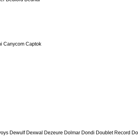
i
Canycom
Captok
voys
Dewulf
Dexwal
Dezeure
Dolmar
Dondi
Doublet Record
Do