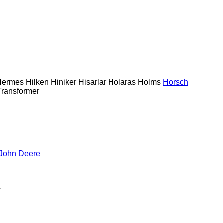
Hermes
Hilken
Hiniker
Hisarlar
Holaras
Holms
Horsch
Transformer
John Deere
r