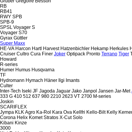
Gruber
Grégoire Besson
RB
RB41
RWY
SPB
SPB-9
SPSL
Voyager S
Voyager S70
Gyrax
Güttler
Super Maxx
HE-VA
Harcon
Hartl
Harvest
Hatzenbichler
Hekamp
Herkules
Cruiser
Cultro
Cura
Finer
Joker
Optipack
Pronto
Terrano
Tiger
Howard
R-series
Humer
Humus
Husqvarna
TF
Hydromann
Hymach
Häner
Ilgi
Imants
Culter
Inter-Tech
Iseki
JF
Jagoda
Jaguar
Jako
Janpol
Jansen
Jar-Met
333 G
410
512
637
980
2210
2623 VT
2700
M-series
Joskin
SCARIFLEX
Jympa
KLK Agro
Ka-Rol
Kara Ova
Kellfri
Kello-Bilt
Kelly
Kerne
Corona
Helix
Komet
Stratos
X-Cut Solo
Kibani
Kinze
3000