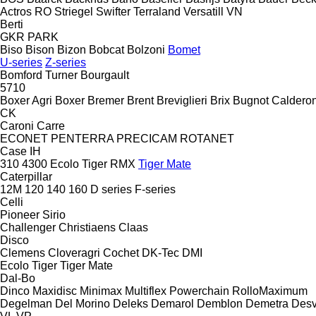
Actros RO
Striegel
Swifter
Terraland
Versatill VN
Berti
GKR
PARK
Biso
Bison
Bizon
Bobcat
Bolzoni
Bomet
U-series
Z-series
Bomford Turner
Bourgault
5710
Boxer Agri
Boxer
Bremer
Brent
Breviglieri
Brix
Bugnot
Calderon
CK
Caroni
Carre
ECONET
PENTERRA
PRECICAM
ROTANET
Case IH
310
4300
Ecolo Tiger
RMX
Tiger Mate
Caterpillar
12M
120
140
160
D series
F-series
Celli
Pioneer
Sirio
Challenger
Christiaens
Claas
Disco
Clemens
Cloveragri
Cochet
DK-Tec
DMI
Ecolo Tiger
Tiger Mate
Dal-Bo
Dinco
Maxidisc
Minimax
Multiflex
Powerchain
RolloMaximum
Degelman
Del Morino
Deleks
Demarol
Demblon
Demetra
Des