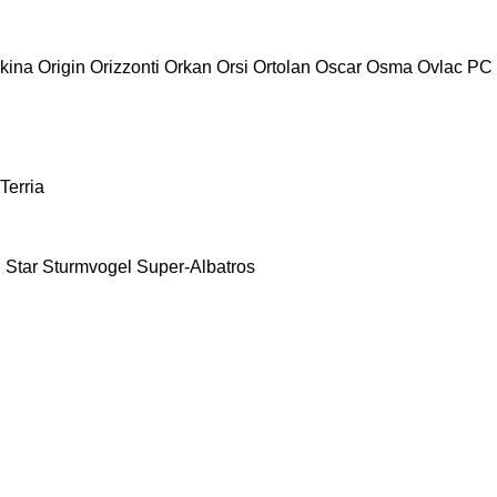
kina
Origin
Orizzonti
Orkan
Orsi
Ortolan
Oscar
Osma
Ovlac
PC
Terria
E
Star
Sturmvogel
Super-Albatros