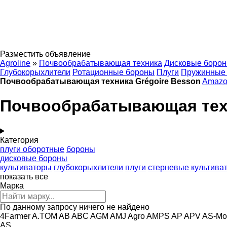
Разместить объявление
Agroline
»
Почвообрабатывающая техника
Дисковые боро
Глубокорыхлители
Ротационные бороны
Плуги
Пружинные
Почвообрабатывающая техника Grégoire Besson
Amazo
Почвообрабатывающая техн
Категория
плуги оборотные
бороны
дисковые бороны
культиваторы
глубокорыхлители
плуги
стерневые культива
показать все
Марка
По данному запросу ничего не найдено
4Farmer
A.TOM
AB
ABC
AGM
AMJ Agro
AMPS
AP
APV
AS-Mo
AS