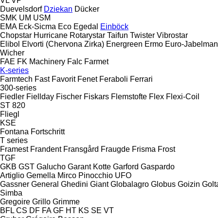
VL
VP
Duevelsdorf
Dziekan
Dücker
SMK
UM
USM
EMA
Eck-Sicma
Eco
Egedal
Einböck
Chopstar
Hurricane
Rotarystar
Taifun
Twister
Vibrostar
Elibol
Elvorti (Chervona Zirka)
Energreen
Ermo
Euro-Jabelma
Wicher
FAE
FK Machinery
Falc
Farmet
K-series
Farmtech
Fast
Favorit
Fenet
Feraboli
Ferrari
300-series
Fiedler
Fiellday
Fischer
Fiskars
Flemstofte
Flex
Flexi-Coil
ST 820
Fliegl
KSE
Fontana
Fortschritt
T series
Framest
Frandent
Fransgård
Fraugde
Frisma
Frost
TGF
GKB
GST
Galucho
Garant Kotte
Garford
Gaspardo
Artiglio
Gemella
Mirco
Pinocchio
UFO
Gassner
General
Ghedini
Giant
Globalagro
Globus
Goizin
Golt
Simba
Gregoire
Grillo
Grimme
BFL
CS
DF
FA
GF
HT
KS
SE
VT