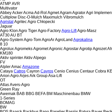
ATMP
AVR
Multivator
Abbey
Acker
Acma
Ad-Rol
Agmet
Agram
Agrator
Agri Implemen
Cultiplow
Disc-O-Mulch
Maximulch
Vibromulch
Agristal
Agritec
Agro Chłopecki
Jaguar
Agro Klon
Agro Tiger
Agro-Factory
Agro-Lift
Agro-Masz
AT30
AU
BT
Agro-System
Agro-Tom
AgroAr
AgroLand
Agrokalina
8
10
Agrolux
Agromeks
Agromet
Agronic
Agrostar
Agrotip
Agrozet
Ah
KM180
Aktiv sprinter
Aktiv
Alpego
FV
Alpler
Amac
Amazone
Cataya
Catros
Cayron
Cayros
Cenio
Cenius
Centaur
Cobra
K
Arion Agro
Arjes
Ark Group
Asa-Lift
OT
Atlas
Avers-Agro
Green Ray
Awemak
BAB
BBG
BEFA
BM Maschinenbau
BMW
1-Series
BOMAG
BW
BOS
Baarck
Backhus
Bano
Baselier
Basrijs
Batyra
Bauer
Beck