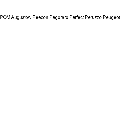
POM Augustów
Peecon
Pegoraro
Perfect
Peruzzo
Peugeot