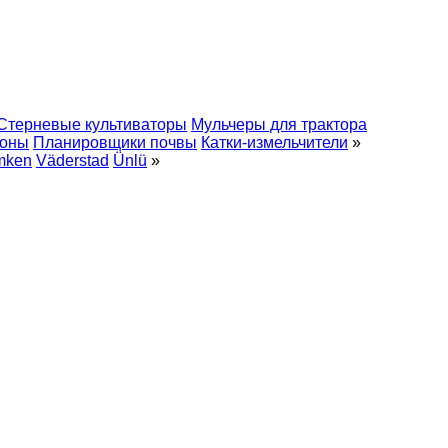
Стерневые культиваторы
Мульчеры для трактора
роны
Планировщики почвы
Катки-измельчители
»
mken
Väderstad
Ünlü
»