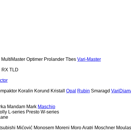
MultiMaster
Optimer
Prolander
Tbes
Vari-Master
S
RX
TLD
ctor
mpaktor
Koralin
Korund
Kristall
Opal
Rubin
Smaragd
VariDiam
rka
Mandam
Mark
Maschio
olly
L-series
Presto
W-series
Lane
tsubishi
Mićović
Monosem
Moreni
Moro Aratri
Moschner
Moula