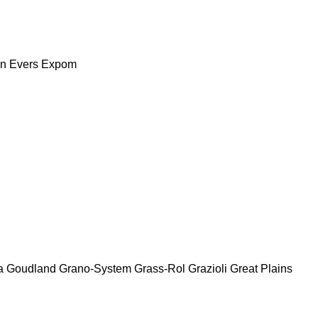
nn
Evers
Expom
a
Goudland
Grano-System
Grass-Rol
Grazioli
Great Plains