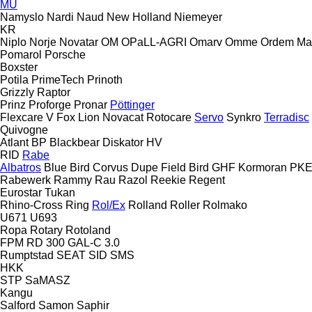
MU
Namyslo
Nardi
Naud
New Holland
Niemeyer
KR
Niplo
Norje
Novatar
OM
OPaLL-AGRI
Omarv
Omme
Ordem Ma
Pomarol
Porsche
Boxster
Potila
PrimeTech
Prinoth
Grizzly
Raptor
Prinz
Proforge
Pronar
Pöttinger
Flexcare V
Fox
Lion
Novacat
Rotocare
Servo
Synkro
Terradisc
Quivogne
Atlant
BP
Blackbear
Diskator
HV
RID
Rabe
Albatros
Blue Bird
Corvus
Dupe
Field Bird
GHF
Kormoran
PK
Rabewerk
Rammy
Rau
Razol
Reekie
Regent
Eurostar
Tukan
Rhino-Cross
Ring
Rol/Ex
Rolland
Roller
Rolmako
U671
U693
Ropa
Rotary
Rotoland
FPM RD 300
GAL-C 3.0
Rumptstad
SEAT
SID
SMS
HKK
STP
SaMASZ
Kangu
Salford
Samon
Saphir