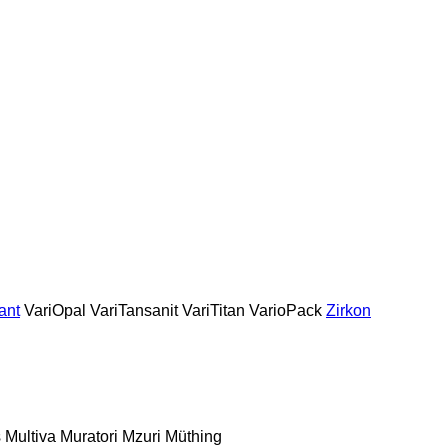
ant
VariOpal
VariTansanit
VariTitan
VarioPack
Zirkon
s
Multiva
Muratori
Mzuri
Müthing