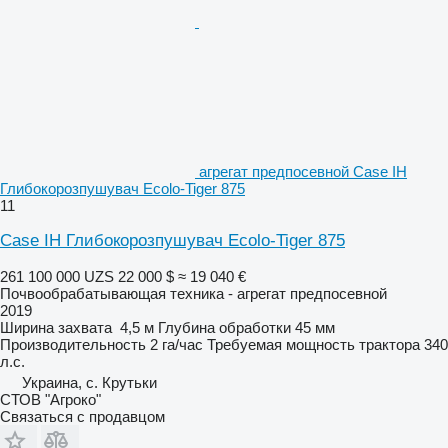
агрегат предпосевной Case IH
Глибокорозпушувач Ecolo-Tiger 875
11
Case IH Глибокорозпушувач Ecolo-Tiger 875
261 100 000 UZS
22 000 $
≈ 19 040 €
Почвообрабатывающая техника - агрегат предпосевной
2019
Ширина захвата
4,5 м
Глубина обработки
45 мм
Производительность
2 га/час
Требуемая мощность трактора
340
л.с.
Украина, с. Крутьки
СТОВ "Агроко"
Связаться с продавцом