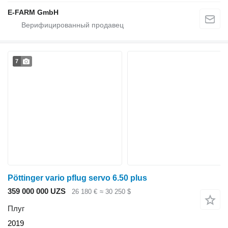
E-FARM GmbH
7
Pöttinger vario pflug servo 6.50 plus
359 000 000 UZS
26 180 €
≈ 30 250 $
Плуг
2019