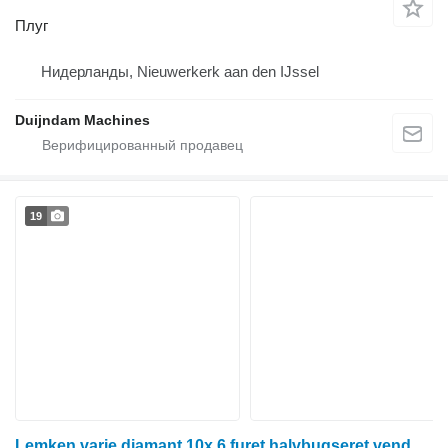
Плуг
Нидерланды, Nieuwerkerk aan den IJssel
Duijndam Machines
19
Lemken varie diamant 10x 6 furet halvbugseret vendeplov