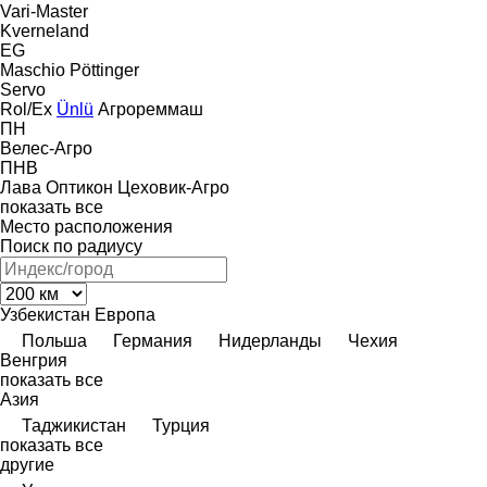
Vari-Master
Kverneland
EG
Maschio
Pöttinger
Servo
Rol/Ex
Ünlü
Агрореммаш
ПН
Велес-Агро
ПНВ
Лава
Оптикон
Цеховик-Агро
показать все
Место расположения
Поиск по радиусу
Узбекистан
Европа
Польша
Германия
Нидерланды
Чехия
Венгрия
показать все
Азия
Таджикистан
Турция
показать все
другие