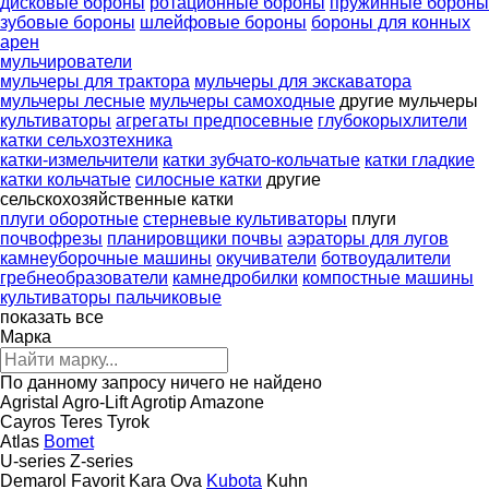
дисковые бороны
ротационные бороны
пружинные бороны
зубовые бороны
шлейфовые бороны
бороны для конных
арен
мульчирователи
мульчеры для трактора
мульчеры для экскаватора
мульчеры лесные
мульчеры самоходные
другие мульчеры
культиваторы
агрегаты предпосевные
глубокорыхлители
катки сельхозтехника
катки-измельчители
катки зубчато-кольчатые
катки гладкие
катки кольчатые
силосные катки
другие
сельскохозяйственные катки
плуги оборотные
стерневые культиваторы
плуги
почвофрезы
планировщики почвы
аэраторы для лугов
камнеуборочные машины
окучиватели
ботвоудалители
гребнеобразователи
камнедробилки
компостные машины
культиваторы пальчиковые
показать все
Марка
По данному запросу ничего не найдено
Agristal
Agro-Lift
Agrotip
Amazone
Cayros
Teres
Tyrok
Atlas
Bomet
U-series
Z-series
Demarol
Favorit
Kara Ova
Kubota
Kuhn