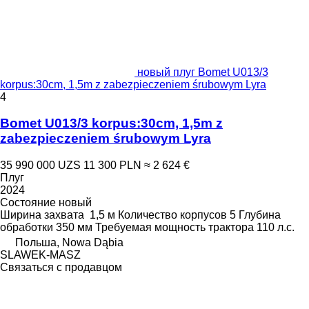
новый плуг Bomet U013/3
korpus:30cm, 1,5m z zabezpieczeniem śrubowym Lyra
4
Bomet U013/3 korpus:30cm, 1,5m z
zabezpieczeniem śrubowym Lyra
35 990 000 UZS
11 300 PLN
≈ 2 624 €
Плуг
2024
Состояние
новый
Ширина захвата
1,5 м
Количество корпусов
5
Глубина
обработки
350 мм
Требуемая мощность трактора
110 л.с.
Польша, Nowa Dąbia
SLAWEK-MASZ
Связаться с продавцом