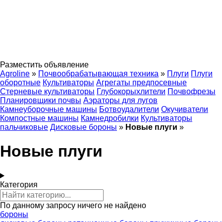
Разместить объявление
Agroline
»
Почвообрабатывающая техника
»
Плуги
Плуги
оборотные
Культиваторы
Агрегаты предпосевные
Стерневые культиваторы
Глубокорыхлители
Почвофрезы
Планировщики почвы
Аэраторы для лугов
Камнеуборочные машины
Ботвоудалители
Окучиватели
Компостные машины
Камнедробилки
Культиваторы
пальчиковые
Дисковые бороны
»
Новые плуги
»
Новые плуги
Категория
По данному запросу ничего не найдено
бороны