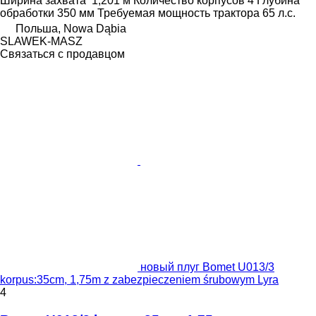
Ширина захвата
1,201 м
Количество корпусов
4
Глубина
обработки
350 мм
Требуемая мощность трактора
65 л.с.
Польша, Nowa Dąbia
SLAWEK-MASZ
Связаться с продавцом
новый плуг Bomet U013/3
korpus:35cm, 1,75m z zabezpieczeniem śrubowym Lyra
4