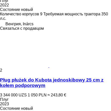
Плуг
2022
Состояние
новый
Количество корпусов
9
Требуемая мощность трактора
350
л.с.
Венгрия, Inárcs
Связаться с продавцом
2
Pług płużek do Kubota jednoskibowy 25 cm z
kołem podporowym
3 344 000 UZS
1 050 PLN
≈ 243,80 €
Плуг
2023
Состояние
новый