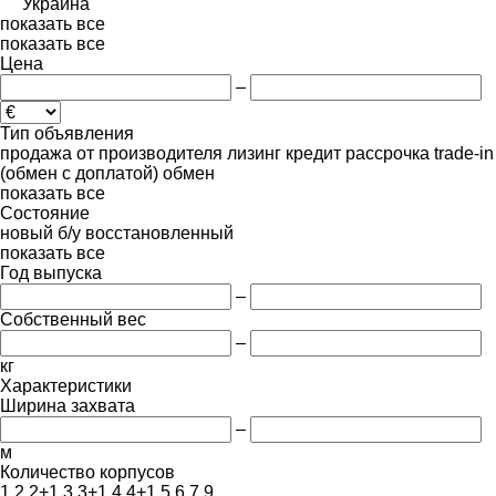
Украина
показать все
показать все
Цена
–
Тип объявления
продажа
от производителя
лизинг
кредит
рассрочка
trade-in
(обмен с доплатой)
обмен
показать все
Состояние
новый
б/у
восстановленный
показать все
Год выпуска
–
Собственный вес
–
кг
Характеристики
Ширина захвата
–
м
Количество корпусов
1
2
2+1
3
3+1
4
4+1
5
6
7
9