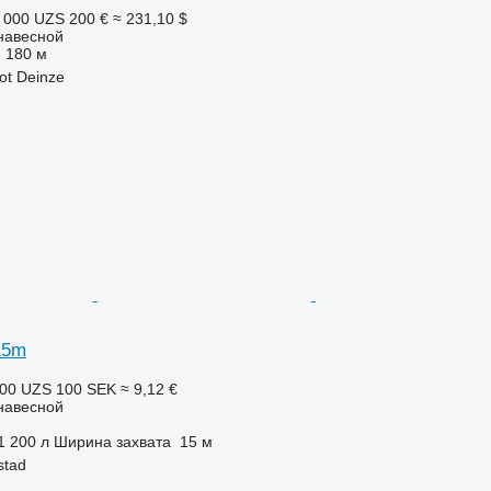
 000 UZS
200 €
≈ 231,10 $
навесной
180 м
ot Deinze
15m
100 UZS
100 SEK
≈ 9,12 €
навесной
1 200 л
Ширина захвата
15 м
stad