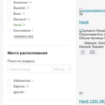
Amazone
Biardzki
UF
ELYTE
Boss
UX
MACK
P329
26
Demarol
RAPTOR
Pelikan
ANP
Hardi
Hardi
Cyklon
Rogator
GF
Kverneland
Shogun
KS
Commander
Leeb
Eurolux
5430i
Altis
Аукц
Опрыскиватель 
показать все
VT
LX
M-series
iXter
Albatros
MAF
Maxis
Commander 2200
Объем бункера
Master
Sirius
TX
LX1000
Швеция, Karl
Klaravik Sweden
Mega
Master 1000
Место расположения
NK
Master 1200
Mega 1200
Master 1500
NK 600
Поиск по радиусу
NK 800
Узбекистан
Европа
другие
Норвегия
27
Германия
Украина
Hardi 1301 NK
Латвия