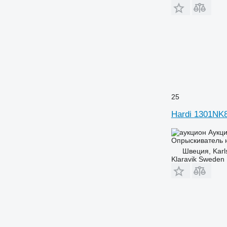
25
Hardi 1301NK
Аукц
Опрыскиватель 
Швеция, Karl
Klaravik Sweden