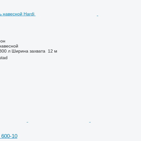
ион
навесной
800 л
Ширина захвата
12 м
stad
 600-10