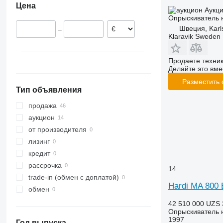
Цена
Швеция
Аукц
Опрыскиватель 
Австрия
Швеция, Karl
–
Великобритания
Klaravik Sweden
Бельгия
Франция
Продаете техни
показать все
Делайте это вме
Разместить
Тип объявления
продажа
аукцион
от производителя
лизинг
кредит
рассрочка
14
trade-in (обмен с доплатой)
Hardi MA 800
обмен
42 510 000 UZS
Опрыскиватель 
1997
Год выпуска