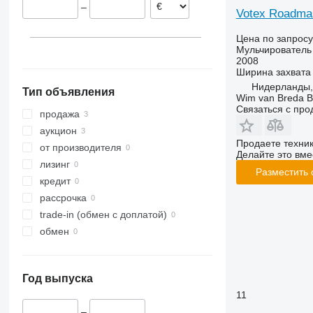
–
Votex Roadmas
Цена по запросу
Мульчирователь 
2008
Ширина захвата
Нидерланды,
Тип объявления
Wim van Breda 
Связаться с пр
продажа
аукцион
Продаете техни
от производителя
Делайте это вме
лизинг
Разместить
кредит
рассрочка
trade-in (обмен с доплатой)
обмен
Год выпуска
11
–