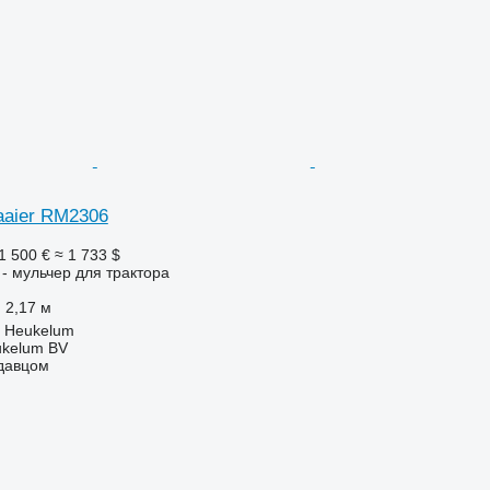
aaier RM2306
1 500 €
≈ 1 733 $
- мульчер для трактора
2,17 м
 Heukelum
ukelum BV
одавцом