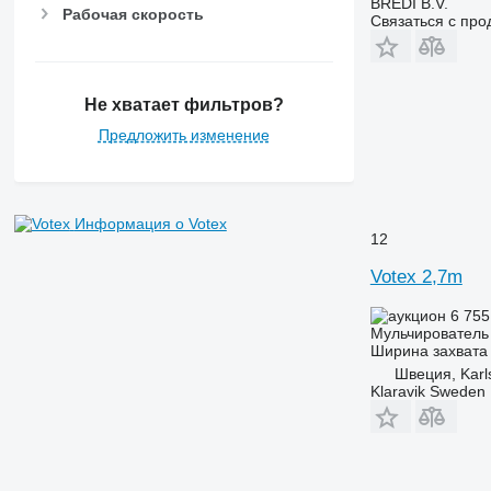
BREDI B.V.
Рабочая скорость
Связаться с пр
Не хватает фильтров?
Предложить изменение
Информация о Votex
12
Votex 2,7m
6 755
Мульчирователь 
Ширина захвата
Швеция, Karl
Klaravik Sweden