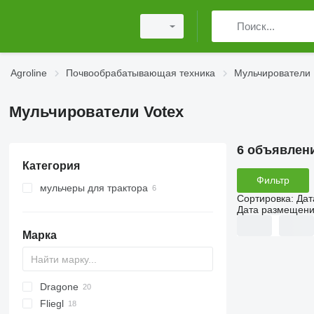
Agroline
Почвообрабатывающая техника
Мульчирователи
Мульчирователи Votex
6 объявлен
Категория
Фильтр
мульчеры для трактора
Сортировка
:
Дат
Дата размещен
Марка
Dragone
AS
GKR
Z-series
CK
Sirio
Fliegl
PARK
VL
SMK