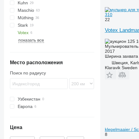
Kuhn
VP
UM
Gemella
333 G
Maschio
USM
FC
310
Müthing
GMD
Barbi
22
Stark
Tbes
Birba
MU
Grizzly
BP
Kangu
SinusCut
5026
H3
Votex Landmas
Votex
Bisonte
Raptor
FX
MINI-BMS
MU
показать все
Brava
Midiforst
125 
Мульчирователь 
C-series
Multiforst
2017
Giraffa S
SMO
Ширина захвата
Место расположения
Jolly
Швеция, Karl
Klaravik Sweden
L-series
Поиск по радиусу
Узбекистан
Европа
Нидерланды
Швеция
Цена
Бельгия
klepelmaaier / S
8