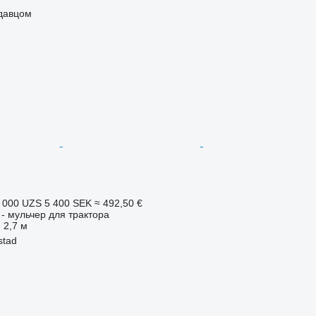
одавцом
 000 UZS
5 400 SEK
≈ 492,50 €
- мульчер для трактора
2,7 м
stad