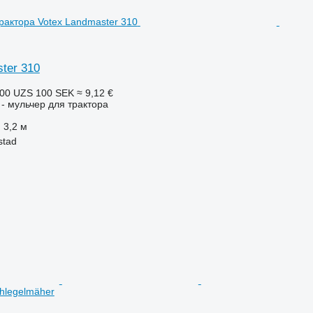
ter 310
100 UZS
100 SEK
≈ 9,12 €
- мульчер для трактора
3,2 м
stad
chlegelmäher