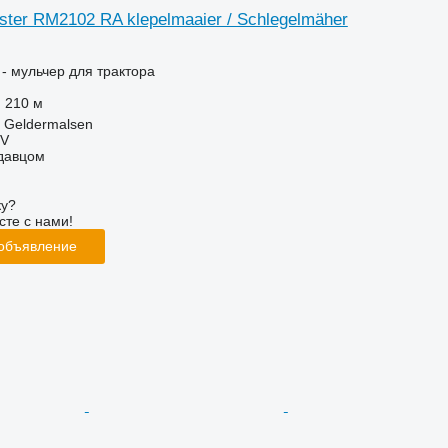
ter RM2102 RA klepelmaaier / Schlegelmäher
- мульчер для трактора
210 м
 Geldermalsen
BV
одавцом
ку?
сте с нами!
 объявление