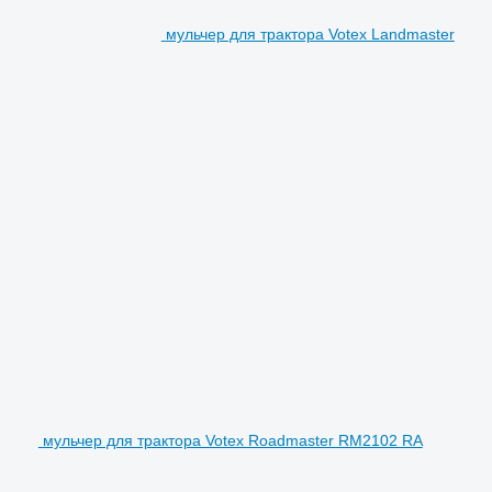
мульчер для трактора Votex Landmaster
мульчер для трактора Votex Roadmaster RM2102 RA