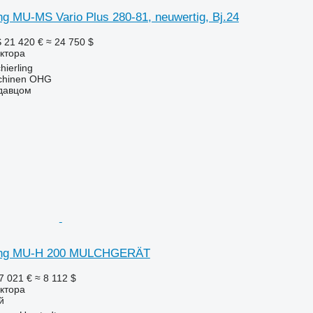
ng MU-MS Vario Plus 280-81, neuwertig, Bj.24
S
21 420 €
≈ 24 750 $
ктора
ierling
chinen OHG
одавцом
hing MU-H 200 MULCHGERÄT
7 021 €
≈ 8 112 $
ктора
й