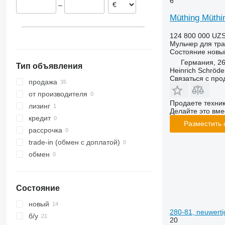
6
–
Müthing Müth
124 800 000 UZ
Мульчер для тра
Состояние
новы
Германия, 2
Тип объявления
Heinrich Schröd
Связаться с пр
продажа
от производителя
Продаете техни
лизинг
Делайте это вме
кредит
Разместить
рассрочка
trade-in (обмен с доплатой)
обмен
Состояние
новый
280-81, neuwertig
б/у
20