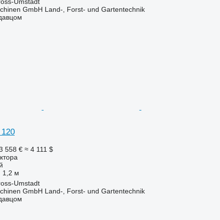
oss-Umstadt
chinen GmbH Land-, Forst- und Gartentechnik
одавцом
 120
3 558 €
≈ 4 111 $
ктора
й
1,2 м
oss-Umstadt
chinen GmbH Land-, Forst- und Gartentechnik
одавцом