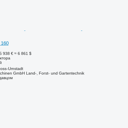
 160
5 938 €
≈ 6 861 $
ктора
й
oss-Umstadt
chinen GmbH Land-, Forst- und Gartentechnik
одавцом