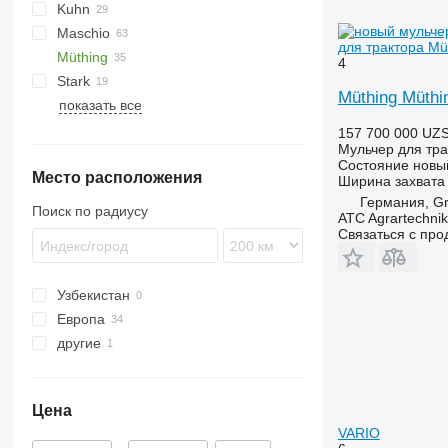
Kuhn
VP
UM
Gemella
333 G
Maschio
USM
FC
для трактора M
Müthing
GMD
Barbi
4
Stark
Tbes
Birba
MU
BP
Kangu
SinusCut
5026
H3
Müthing Müt
показать все
Bisonte
FX
MINI-BMS
MU
MU-C
Brava
Midiforst
MU-H
157 700 000 UZ
Мульчер для тра
C-series
Multiforst
MU-L
Состояние
новы
Место расположения
Giraffa S
SMO
MU-M
Ширина захвата
Jolly
MU-PRO
Германия, G
Поиск по радиусу
ATC Agrartechni
L-series
Связаться с пр
Узбекистан
Европа
другие
Германия
Польша
Украина
Нидерланды
Цена
Дания
VARIO