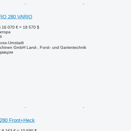
RO 280 VARIO
S
16 070 €
≈ 18 570 $
ктора
й
oss-Umstadt
chinen GmbH Land-, Forst- und Gartentechnik
одавцом
 280 Front+Heck
S
9 163 €
≈ 10 590 $