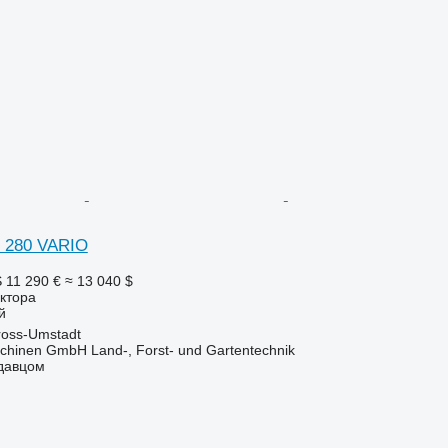
 280 VARIO
S
11 290 €
≈ 13 040 $
ктора
й
oss-Umstadt
chinen GmbH Land-, Forst- und Gartentechnik
одавцом