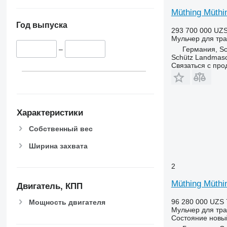
Müthing Müthi
Год выпуска
293 700 000 UZ
Мульчер для тра
Германия, Sch
–
Schütz Landmas
Связаться с пр
Характеристики
Собственный вес
Ширина захвата
2
Müthing Müt
Двигатель, КПП
96 280 000 UZS
Мощность двигателя
Мульчер для тра
Состояние
новы