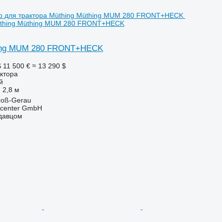
üthing Müthing MUM 280 FRONT+HECK
hing MUM 280 FRONT+HECK
S
11 500 €
≈ 13 290 $
ктора
й
2,8 м
roß-Gerau
kcenter GmbH
одавцом