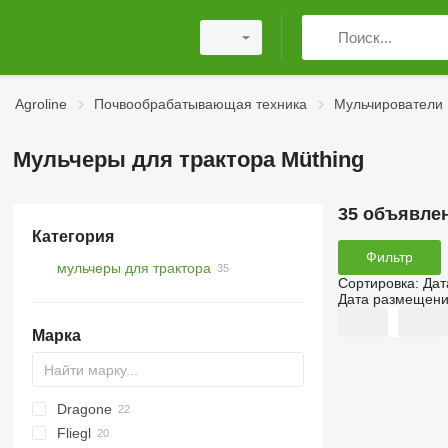
Agroline
Почвообрабатывающая техника
Мульчирователи
Мульчеры для трактора Müthing
35 объявле
Категория
Фильтр
мульчеры для трактора
Сортировка
:
Дат
Дата размещен
Марка
Dragone
AS
GKR
Z-series
Sirio
Fliegl
PARK
VL
SMK