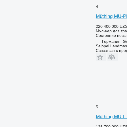
4
Müthing MU-P
220 400 000 UZ
Мульчер для тра
Состояние
новы
Германия, Gr
Seippel Landmas
Связаться с пр
5
Müthing MU-L
125 700 000 UZ