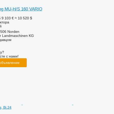
ing MU-H/S 160 VARIO
S
9 103 €
≈ 10 520 $
ктора
й
6506 Norden
er Landmaschinen KG
одавцом
ку?
сте с нами!
 объявление
, Bj.24