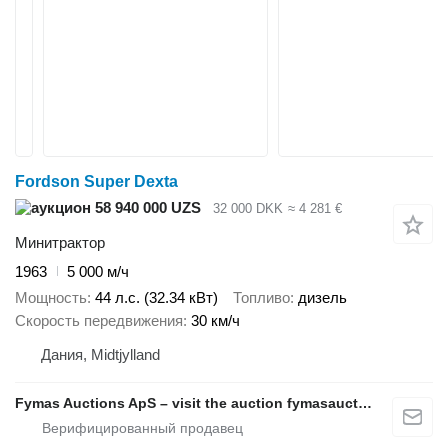
Fordson Super Dexta
58 940 000 UZS
32 000 DKK
≈ 4 281 €
Минитрактор
1963
5 000 м/ч
Мощность
44 л.с. (32.34 кВт)
Топливо
дизель
Скорость передвижения
30 км/ч
Дания, Midtjylland
Fymas Auctions ApS – visit the auction fymasauctions.dk