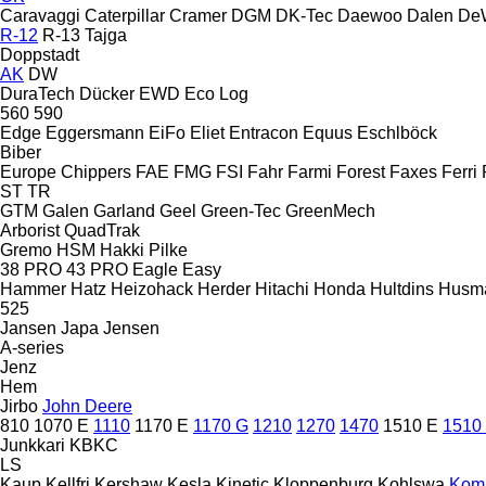
Caravaggi
Caterpillar
Cramer
DGM
DK-Tec
Daewoo
Dalen
DeW
R-12
R-13
Tajga
Doppstadt
AK
DW
DuraTech
Dücker
EWD
Eco Log
560
590
Edge
Eggersmann
EiFo
Eliet
Entracon
Equus
Eschlböck
Biber
Europe Chippers
FAE
FMG
FSI
Fahr
Farmi Forest
Faxes
Ferri
ST
TR
GTM
Galen
Garland
Geel
Green-Tec
GreenMech
Arborist
QuadTrak
Gremo
HSM
Hakki Pilke
38 PRO
43 PRO
Eagle
Easy
Hammer
Hatz
Heizohack
Herder
Hitachi
Honda
Hultdins
Husm
525
Jansen
Japa
Jensen
A-series
Jenz
Hem
Jirbo
John Deere
810
1070 E
1110
1170 E
1170 G
1210
1270
1470
1510 E
1510
Junkkari
KBKC
LS
Kaup
Kellfri
Kershaw
Kesla
Kinetic
Kloppenburg
Kohlswa
Kom