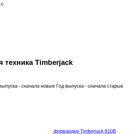
.с.
 техника Timberjack
выпуска - сначала новые
Год выпуска - сначала старые
форвардер Timberjack 810B