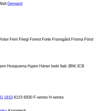
alt
Demarol
 Rotor
Ferri
Fliegl
Forest
Forte
Fransgård
Frisma
Först
ann
Husqvarna
Hypro
Häner
Iseki
Itab
JBM
JCB
 G
1910
6115
6930
F-series
H-series
atsu
Komptech