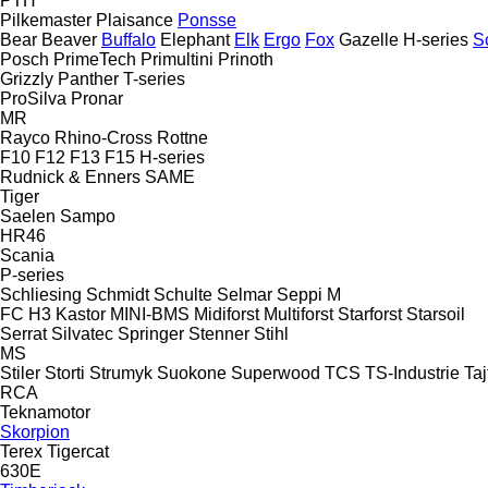
PTH
Pilkemaster
Plaisance
Ponsse
Bear
Beaver
Buffalo
Elephant
Elk
Ergo
Fox
Gazelle
H-series
S
Posch
PrimeTech
Primultini
Prinoth
Grizzly
Panther
T-series
ProSilva
Pronar
MR
Rayco
Rhino-Cross
Rottne
F10
F12
F13
F15
H-series
Rudnick & Enners
SAME
Tiger
Saelen
Sampo
HR46
Scania
P-series
Schliesing
Schmidt
Schulte
Selmar
Seppi M
FC
H3
Kastor
MINI-BMS
Midiforst
Multiforst
Starforst
Starsoil
Serrat
Silvatec
Springer
Stenner
Stihl
MS
Stiler
Storti
Strumyk
Suokone
Superwood
TCS
TS-Industrie
Taj
RCA
Teknamotor
Skorpion
Terex
Tigercat
630E