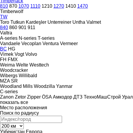
Timberjack
810
870
1070
1110
1210
1270
1410
1470
Timberwolf
TW
Toro
Tutkun Kardeşler
Unterreiner
Untha
Valmet
840
860
901
911
Valtra
A-series
N-series
T-series
Vandaele
Vecoplan
Ventura
Vermeer
BC
HG
Vimek
Vogt
Volvo
FH
FMX
Weima
Welte
Westtech
Woodcracker
Wibergs
Willibald
MZA
SR
Woodland Mills
Woodzilla
Yanmar
C-series
Zanon
Zetor
Zipper
ÖSA
Амкодор
ДТЗ
ТехноМашСтрой
Урал
показать все
Место расположения
Поиск по радиусу
Узбекистан
Европа