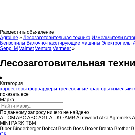
Разместить объявление
Agroline
»
Лесозаготовительная техника
Измельчители вето
Бензопилы
Валочно-пакетирующие машины
Электропилы
Seppi M
Valmet
Ventura
Vermeer
»
Лесозаготовительная техни
Категория
харвестеры
форвардеры
трелевочные тракторы
измельчит
показать все
Марка
По данному запросу ничего не найдено
A.TOM
ABC
ABC
AGT
AL-KO
AMR
Acrowood
Afka
Agromeks
A
MINI
PARK
TBM
Biber
Binderberger
Bobcat
Bosch
Boss
Boxer
Brenta
Brother
B
CK