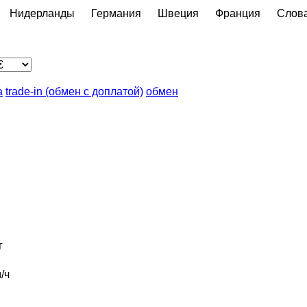
Нидерланды
Германия
Швеция
Франция
Слов
а
trade-in (обмен с доплатой)
обмен
г
/ч