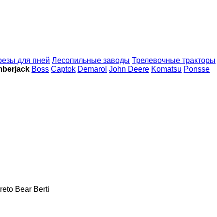
резы для пней
Лесопильные заводы
Трелевочные тракторы
mberjack
Boss
Captok
Demarol
John Deere
Komatsu
Ponsse
reto
Bear
Berti