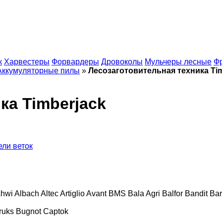
к
Харвестеры
Форвардеры
Дровоколы
Мульчеры лесные
Ф
Аккумуляторные пилы
»
Лесозаготовительная техника Ti
ка Timberjack
ели веток
hwi
Albach
Altec
Artiglio
Avant
BMS
Bala Agri
Balfor
Bandit
Bar
ruks
Bugnot
Captok