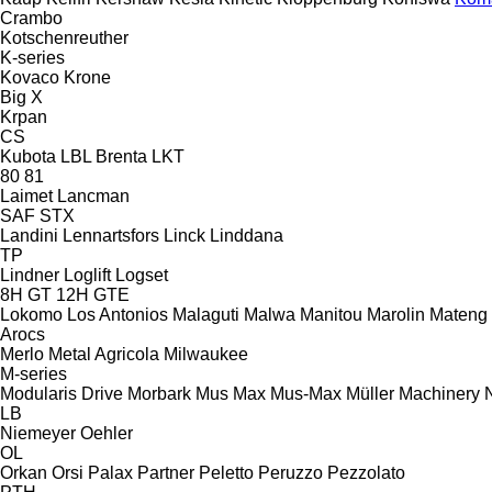
Crambo
Kotschenreuther
K-series
Kovaco
Krone
Big X
Krpan
CS
Kubota
LBL Brenta
LKT
80
81
Laimet
Lancman
SAF
STX
Landini
Lennartsfors
Linck
Linddana
TP
Lindner
Loglift
Logset
8H GT
12H GTE
Lokomo
Los Antonios
Malaguti
Malwa
Manitou
Marolin
Mateng
Arocs
Merlo
Metal Agricola
Milwaukee
M-series
Modularis Drive
Morbark
Mus Max
Mus-Max
Müller Machinery
LB
Niemeyer
Oehler
OL
Orkan
Orsi
Palax
Partner
Peletto
Peruzzo
Pezzolato