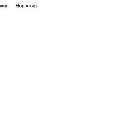
акия
Норвегия