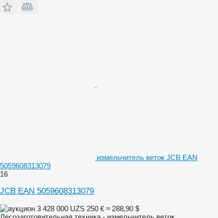
измельчитель веток JCB EAN
5059608313079
16
JCB EAN 5059608313079
3 428 000 UZS
250 €
≈ 288,90 $
Лесозаготовительная техника - измельчитель веток