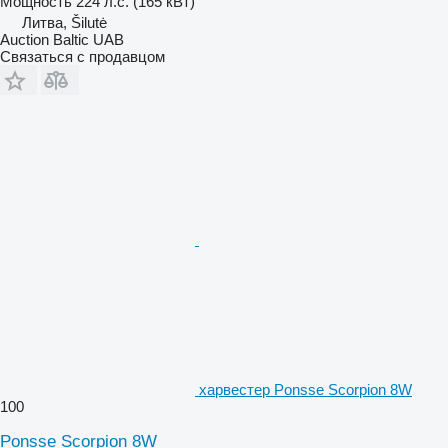
Мощность
224 л.с. (165 кВт)
Литва, Šilutė
Auction Baltic UAB
Связаться с продавцом
харвестер Ponsse Scorpion 8W
100
Ponsse Scorpion 8W