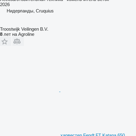
2026
Нидерланды, Cruquius
Troostwijk Veilingen B.V.
8
лет на Agroline
харвестер Fendt FT Katana 650